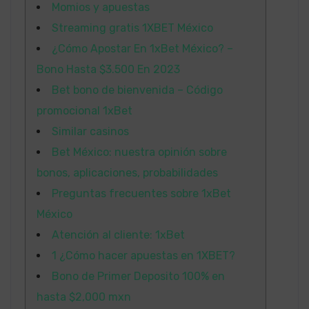
Momios y apuestas
Streaming gratis 1XBET México
¿Cómo Apostar En 1xBet México? –
Bono Hasta $3.500 En 2023
Bet bono de bienvenida – Código
promocional 1xBet
Similar casinos
Bet México: nuestra opinión sobre
bonos, aplicaciones, probabilidades
Preguntas frecuentes sobre 1xBet
México
Atención al cliente: 1xBet
1 ¿Cómo hacer apuestas en 1XBET?
Bono de Primer Deposito 100% en
hasta $2,000 mxn