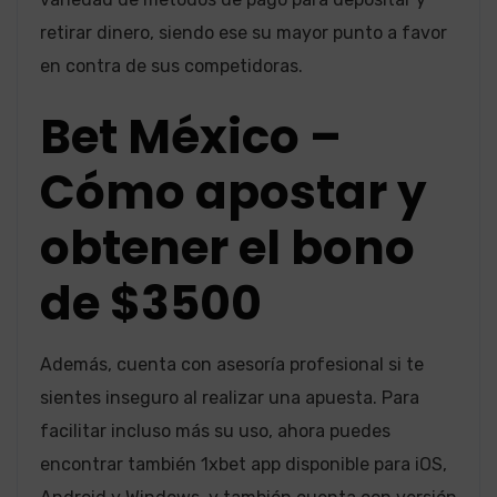
retirar dinero, siendo ese su mayor punto a favor
en contra de sus competidoras.
Bet México –
Cómo apostar y
obtener el bono
de $3500
Además, cuenta con asesoría profesional si te
sientes inseguro al realizar una apuesta. Para
facilitar incluso más su uso, ahora puedes
encontrar también 1xbet app disponible para iOS,