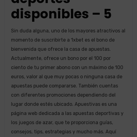
disponibles – 5
Sin duda alguna, uno de los mayores atractivos al
momento de suscribirte a 1xbet es el bono de
bienvenida que ofrece la casa de apuestas.
Actualmente, ofrece un bono por el 100 por
ciento de tu primer abono con un máximo de 100
euros, valor al que muy pocas o ninguna casa de
apuestas puede compararse. También cuentas
con diferentes promociones dependiendo del
lugar donde estés ubicado. Apuestivas es una
página web dedicada a las apuestas deportivas y
los juegos de azar, que te proporciona guías,
consejos, tips, estrategias y mucho más. Aquí