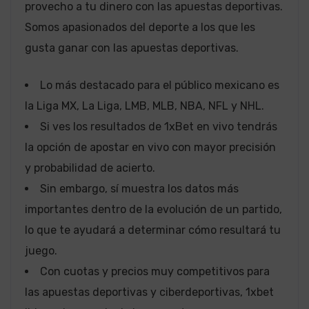
provecho a tu dinero con las apuestas deportivas.
Somos apasionados del deporte a los que les
gusta ganar con las apuestas deportivas.
Lo más destacado para el público mexicano es
la Liga MX, La Liga, LMB, MLB, NBA, NFL y NHL.
Si ves los resultados de 1xBet en vivo tendrás
la opción de apostar en vivo con mayor precisión
y probabilidad de acierto.
Sin embargo, sí muestra los datos más
importantes dentro de la evolución de un partido,
lo que te ayudará a determinar cómo resultará tu
juego.
Con cuotas y precios muy competitivos para
las apuestas deportivas y ciberdeportivas, 1xbet