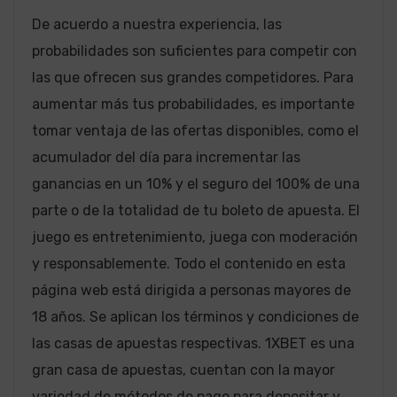
De acuerdo a nuestra experiencia, las
probabilidades son suficientes para competir con
las que ofrecen sus grandes competidores. Para
aumentar más tus probabilidades, es importante
tomar ventaja de las ofertas disponibles, como el
acumulador del día para incrementar las
ganancias en un 10% y el seguro del 100% de una
parte o de la totalidad de tu boleto de apuesta. El
juego es entretenimiento, juega con moderación
y responsablemente. Todo el contenido en esta
página web está dirigida a personas mayores de
18 años. Se aplican los términos y condiciones de
las casas de apuestas respectivas. 1XBET es una
gran casa de apuestas, cuentan con la mayor
variedad de métodos de pago para depositar y