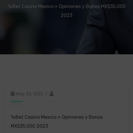
1xBet Casino Mexico » Opiniones y Bonos MX$35,000
2023
May 23, 2022
1xBet Casino Mexico » Opiniones y Bonos
MX$35,000 2023