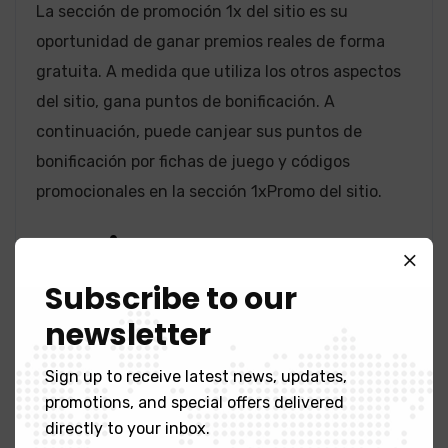
La sección de promoción 1x del sitio es su
oportunidad de ganar premios reales de forma
gratuita. A medida que utiliza los otros aspectos
del sitio, gana puntos de bonificación. A
continuación, puede canjear sus puntos de
bonificación por fichas de juego y códigos
promocionales en la sección 1xPromo del sitio.
Casino de 1xBet
México
Subscribe to our
newsletter
Jugar a la lotería en 1xBet es algo que no puede
Sign up to receive latest news, updates,
faltar, podrás probar tu suerte comprando un
promotions, and special offers delivered
boleto de lotería. Al igual que la lotería
directly to your inbox.
tradicional, en 1xBet podemos encontrar una