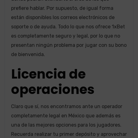
prefiere hablar. Por supuesto, de igual forma
están disponibles los correos electrónicos de
soporte o de ayuda. Todo lo que nos ofrece 1xBet
es completamente seguro y legal, por lo que no
presentan ningún problema por jugar con su bono
de bienvenida.
Licencia de
operaciones
Claro que sí, nos encontramos ante un operador
completamente legal en México que además es
una de las mejores opciones para los jugadores.
Recuerda realizar tu primer depósito y aprovechar