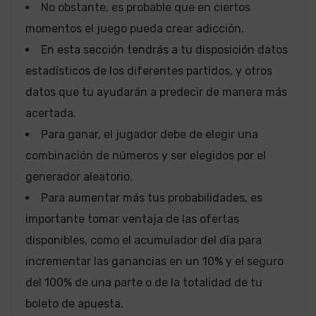
No obstante, es probable que en ciertos
momentos el juego pueda crear adicción.
En esta sección tendrás a tu disposición datos
estadísticos de los diferentes partidos, y otros
datos que tu ayudarán a predecir de manera más
acertada.
Para ganar, el jugador debe de elegir una
combinación de números y ser elegidos por el
generador aleatorio.
Para aumentar más tus probabilidades, es
importante tomar ventaja de las ofertas
disponibles, como el acumulador del día para
incrementar las ganancias en un 10% y el seguro
del 100% de una parte o de la totalidad de tu
boleto de apuesta.