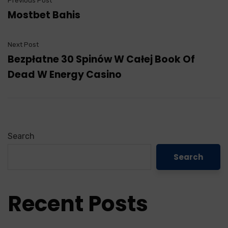
Previous Post
Mostbet Bahis
Next Post
Bezpłatne 30 Spinów W Całej Book Of
Dead W Energy Casino
Search
Search
Recent Posts