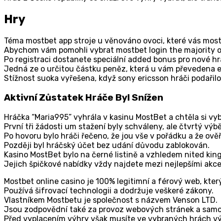
Hry
Téma mostbet app stroje u věnováno ovoci, které vás most
Abychom vám pomohli vybrat mostbet login the majority of 
Po registraci dostanete speciální added bonus pro nové hr
Jedná ze o určitou částku peněz, která u vám převedena e
Stížnost suoka vyřešena, když sony ericsson hráči podařilo
Aktivní Zůstatek Hráče Byl Snížen
Hráčka “Maria995” vyhrála v kasinu MostBet a chtěla si vyb
První tři žádosti um stažení byly schváleny, ale čtvrtý v
Po hovoru bylo hráči řečeno, že jou vše v pořádku a že ov
Později byl hráčský účet bez udání důvodu zablokován.
Kasino MostBet bylo na černé listině a vzhledem nited ki
Jejich špičkové nabídky vždy najdete mezi nejlepšími akce
Mostbet online casino je 100% legitimní a férový web, kte
Používá šifrovací technologii a dodržuje veškeré zákony.
Vlastníkem Mostbetu je společnost s názvem Venson LTD.
Jsou zodpovědní také za provoz webových stránek a samoz
Před vyplacením výhry však musíte ve vybraných hrách výh