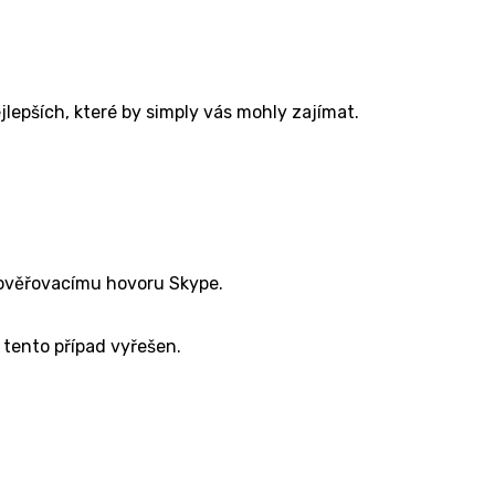
lepších, které by simply vás mohly zajímat.
a ověřovacímu hovoru Skype.
 tento případ vyřešen.