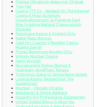
Přehled Oficiálních Webových Stránek
Typy Her
Casino-777 Cz – Nejlepší On The Internet
Casina A Hrací Automaty
[newline]možností Je Poměrně Dost,
Níže Uvádíme Některé Z Nejsnazších
Způsobů
Registrace Kasina A Ověření Účtu
Nabízí Řadu Bonusů
Jaké Hry Cuando V Mostbet Casinu
Můžete Zahrát
Proces Registrace Nového Účtu
Výhody Mostbet Casina
Herní Vývojáři
Nejvybranější Online Obchod S
Hodinkami WordPress Témata
Türkiye’nin Sobre İyi Online Bahis Şirketi
Licence Kasina, Bezpečnost The
Spolehlivost
Mostbet – Oficiální Stránky
Webdesign A Online Aplikace
Hazardní Hry Professional Začátečníky
Uvítací Added Bonus A Akce You
Sázkové Kanceláře A New Kasina