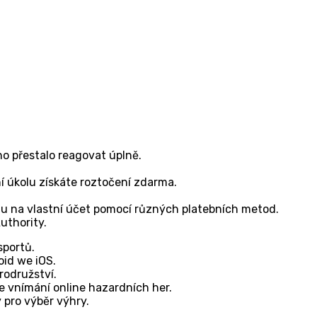
no přestalo reagovat úplně.
í úkolu získáte roztočení zdarma.
čtu na vlastní účet pomocí různých platebních metod.
uthority.
sportů.
oid we iOS.
odružství.
še vnímání online hazardních her.
 pro výběr výhry.