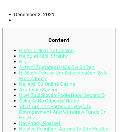
December 2, 2021
Content
Historie Moat Bet Casino
Nejdůležitější Stránky
Hry
Aktivní Zůstatek Hráče Byl Snížen
Hráčovy Pokusy Um Sebevyloučení Byly
Přehlédnuty
Nejlepší Cz Online Casina
Akademie Sázení
Účet Zablokován Podle Bodu Second 5
Čeká Se Na Odpověď Hráče
What Are The Particular Ways To
Downpayment And Withdraw Funds On
Mostbet
Nevýhody Mostbet
Nejvíce Populární Automaty Zde Mostbet