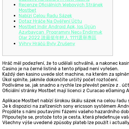
Recenze Oficiálních Webových Stránek
Mostbet
Nabízí Celou Řadu Sázek
Dotaz Hráče Na Ověření Účtu
Mostbet Indir Android Apk, Ios Üçün
Azərbaycan ️ Proqramını Necə Endirmək
Olar 2022 誰最挺年輕人 1111選舉專區
Výhry Hráčů Byly Zrušeny
Hráč měl podezření, že to udělali schválně, a nakonec kasi
Casino je na černé listině a tento případ není vyřešen.
Každý den kasino uvede slot machine, na kterém za splněn
Úkol splníte, jakmile dokončíte určitý počet roztočení.
Podíváme se, jak snadno a rychle lze převést peníze z . ú
Oficiální stránky Mostbet mají licenci z Curacao eGaming A
Aplikace Mostbet nabízí širokou škálu sázek na celou řadu 
Je k dispozici na zařízeních sony ericsson systémem Andr
Projděte s námi poutavými fázemi vašeho hazardního dobr
Připoutejte se, protože toto je cesta, která předefinuje va
Všechny výše uvedené způsoby plateb lze použít i actually