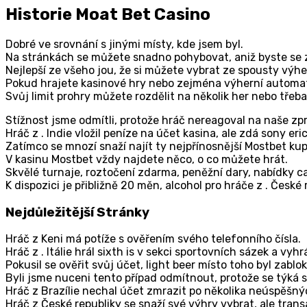
Historie Moat Bet Casino
Dobré ve srovnání s jinými místy, kde jsem byl.
Na stránkách se můžete snadno pohybovat, aniž byste se zt
Nejlepší ze všeho jou, že si můžete vybrat ze spousty výh
Pokud hrajete kasinové hry nebo zejména výherní automaty, 
Svůj limit prohry můžete rozdělit na několik her nebo třeb
Stížnost jsme odmítli, protože hráč nereagoval na naše zp
Hráč z . Indie vložil peníze na účet kasina, ale zdá sony er
Zatímco se mnozí snaží najít ty nejpřínosnější Mostbet kup
V kasinu Mostbet vždy najdete něco, o co můžete hrát.
Skvělé turnaje, roztočení zdarma, peněžní dary, nabídky
K dispozici je přibližně 20 měn, alcohol pro hráče z . Česk
Nejdůležitější Stránky
Hráč z Keni má potíže s ověřením svého telefonního čísla.
Hráč z . Itálie hrál sixth is v sekci sportovních sázek a vyhrá
Pokusil se ověřit svůj účet, light beer místo toho byl zablo
Byli jsme nuceni tento případ odmítnout, protože se týká 
Hráč z Brazílie nechal účet zmrazit po několika neúspěšný
Hráč z České republiky se snaží své výhry vybrat, ale trans