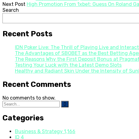
Next Post
High Promotion From 1xbet: Guess On Roland Ga
Search
Recent Posts
IDN Poker Live: The Thrill of Playing Live and Interac
The Advantages of SBOBET as the Best Betting Agen
The Reasons Why the First Deposit Bonus at Pragmati
Testing Your Luck with the Latest Demo Slots
Healthy and Radiant Skin Under the Intensity of Sun
Recent Comments
No comments to show.
Categories
Business & Strategy
1,166
ID
4