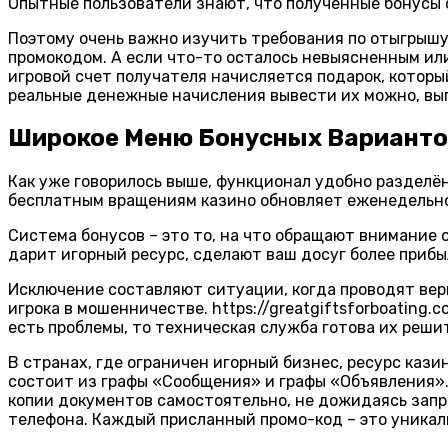
Опытные пользователи знают, что полученные бонусы 
Поэтому очень важно изучить требования по отыгрышу,
промокодом. А если что-то осталось невыясненным ил
игровой счет получателя начисляется подарок, которы
реальные денежные начисления вывести их можно, вып
Широкое Меню Бонусных Варианто
Как уже говорилось выше, функционал удобно разделён
бесплатным вращениям казино обновляет еженедельн
Система бонусов – это то, на что обращают внимание 
дарит игорный ресурс, сделают ваш досуг более приб
Исключение составляют ситуации, когда проводят вер
игрока в мошенничестве. https://greatgiftsforboating
есть проблемы, то техническая служба готова их реши
В странах, где ограничен игорный бизнес, ресурс каз
состоит из графы «Сообщения» и графы «Объявления».
копии документов самостоятельно, не дожидаясь запро
телефона. Каждый присланный промо-код – это уникаль