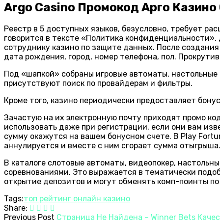
Argo Casino Промокод Арго Казино
Реестр в 5 доступных языков, безусловно, требует ра
говорится в тексте «Политика конфиденциальности»,
сотруднику казино по защите данных. После создания 
дата рождения, город, номер телефона, пол. Прокрути
Под «шапкой» собраны игровые автоматы, настольные 
присутствуют поиск по провайдерам и фильтры.
Кроме того, казино периодически предоставляет бонусы
Зачастую на их электронную почту приходят промо код
использовать даже при регистрации, если они вам изв
сумму окажутся на вашем бонусном счете. В Play Fortu
аннулируется и вместе с ним сгорает сумма отыгрыша
В каталоге слотовые автоматы, видеопокер, настольные 
соревнованиями. Это выражается в тематически подобр
открытие депозитов и могут обменять комп-поинты по
Tags:
топ рейтинг онлайн казино
Share:
Previous Post
Страница Не Найдена – Winner Bets Качес