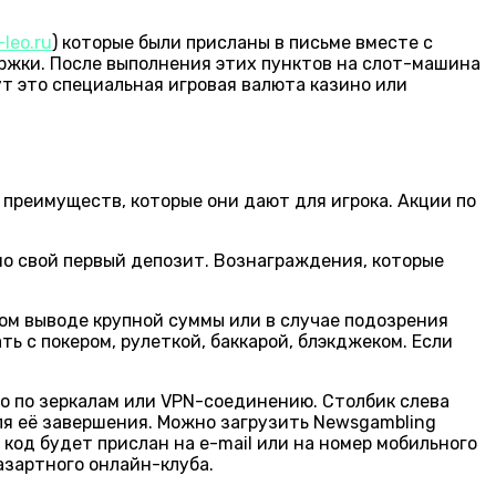
-leo.ru
) которые были присланы в письме вместе с
ржки. После выполнения этих пунктов на слот-машина
т это специальная игровая валюта казино или
 преимуществ, которые они дают для игрока. Акции по
но свой первый депозит. Вознаграждения, которые
ом выводе крупной суммы или в случае подозрения
ь с покером, рулеткой, баккарой, блэкджеком. Если
но по зеркалам или VPN-соединению. Столбик слева
ля её завершения. Можно загрузить Newsgambling
код будет прислан на e-mail или на номер мобильного
азартного онлайн-клуба.