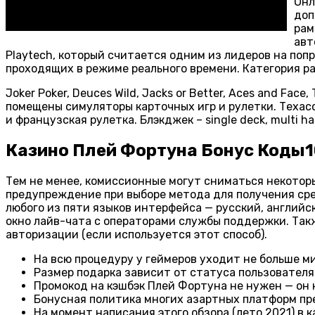
Онл
доп
рам
авт
Playtech, который считается одним из лидеров на поп
проходящих в режиме реального времени. Категория р
Joker Poker, Deuces Wild, Jacks or Better, Aces and Face
помещены симуляторы карточных игр и рулетки. Техасс
и французская рулетка. Блэкджек – single deck, multi ha
Казино Плей Фортуна Бонус Коды1
Тем не менее, комиссионные могут сниматься некотор
предупреждение при выборе метода для получения ср
любого из пяти языков интерфейса — русский, английс
окно лайв-чата с операторами службы поддержки. Такж
авторизации (если используется этот способ).
На всю процедуру у геймеров уходит не больше м
Размер подарка зависит от статуса пользователя 
Промокод на кэшбэк Плей Фортуна не нужен — он 
Бонусная политика многих азартных платформ пр
На момент написания этого обзора (лето 2021) в к