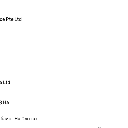
ce Pte Ltd
e Ltd
$ На
мблинг На Слотах