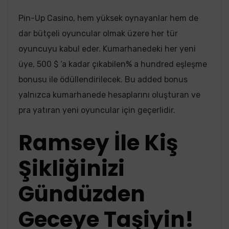
Pin-Up Casino, hem yüksek oynayanlar hem de
dar bütçeli oyuncular olmak üzere her tür
oyuncuyu kabul eder. Kumarhanedeki her yeni
üye, 500 $ ‘a kadar çıkabilen% a hundred eşleşme
bonusu ile ödüllendirilecek. Bu added bonus
yalnızca kumarhanede hesaplarını oluşturan ve
pra yatıran yeni oyuncular için geçerlidir.
Ramsey İle Kiş
Şikliğinizi
Gündüzden
Geceye Taşiyin!