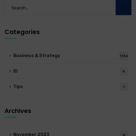
Categories
Business & Strategy
1,166
ID
4
Tips
1
Archives
November 2023
6