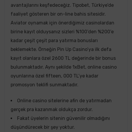
avantajlarını keşfedeceğiz. Tipobet, Türkiye’de
faaliyet gösteren bir on-line bahis sitesidir.
Aviator oynamak için önerdiğimiz casinolardan
birine kayıt olduysanız sizleri %100’den %200’e
kadar çeşit çeşit para yatırma bonusları
beklemekte. Örneğin Pin Up Casino’ya ilk defa
kayıt olanlara özel 2600 TL değerinde bir bonus
bulunmaktadır. Aynı şekilde 1xBet, online casino
oyunlarına özel fifteen, 000 TL’ye kadar
promosyon teklifi sunmaktadır.
Online casino sitelerine afin de yatırmadan
gerçek pra kazanmak oldukça zordur.
Fakat üyelerin sitenin güvenilir olmadığını
düşündürecek bir şey yoktur.