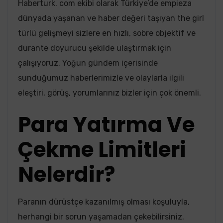
Haberturk. com ekibi olarak Türkiye’de empieza
dünyada yaşanan ve haber değeri taşıyan the girl
türlü gelişmeyi sizlere en hızlı, sobre objektif ve
durante doyurucu şekilde ulaştırmak için
çalışıyoruz. Yoğun gündem içerisinde
sunduğumuz haberlerimizle ve olaylarla ilgili
eleştiri, görüş, yorumlarınız bizler için çok önemli.
Para Yatırma Ve
Çekme Limitleri
Nelerdir?
Paranın dürüstçe kazanılmış olması koşuluyla,
herhangi bir sorun yaşamadan çekebilirsiniz.