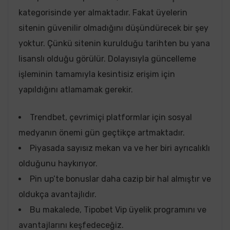
kategorisinde yer almaktadır. Fakat üyelerin
sitenin güvenilir olmadığını düşündürecek bir şey
yoktur. Çünkü sitenin kurulduğu tarihten bu yana
lisanslı olduğu görülür. Dolayısıyla güncelleme
işleminin tamamıyla kesintisiz erişim için
yapıldığını atlamamak gerekir.
Trendbet, çevrimiçi platformlar için sosyal
medyanın önemi gün geçtikçe artmaktadır.
Piyasada sayısız mekan va ve her biri ayrıcalıklı
olduğunu haykırıyor.
Pin up’te bonuslar daha cazip bir hal almıştır ve
oldukça avantajlıdır.
Bu makalede, Tipobet Vip üyelik programını ve
avantajlarını keşfedeceğiz.