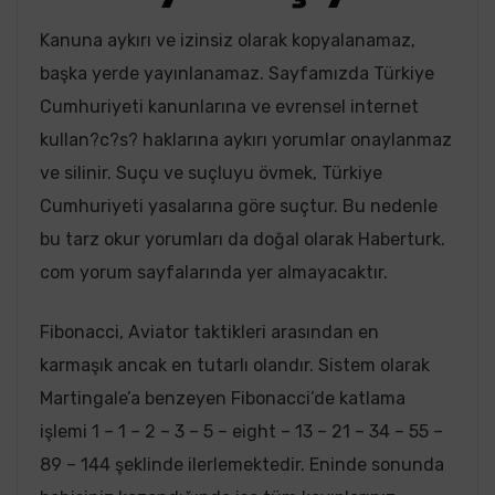
Kanuna aykırı ve izinsiz olarak kopyalanamaz,
başka yerde yayınlanamaz. Sayfamızda Türkiye
Cumhuriyeti kanunlarına ve evrensel internet
kullan?c?s? haklarına aykırı yorumlar onaylanmaz
ve silinir. Suçu ve suçluyu övmek, Türkiye
Cumhuriyeti yasalarına göre suçtur. Bu nedenle
bu tarz okur yorumları da doğal olarak Haberturk.
com yorum sayfalarında yer almayacaktır.
Fibonacci, Aviator taktikleri arasından en
karmaşık ancak en tutarlı olandır. Sistem olarak
Martingale’a benzeyen Fibonacci’de katlama
işlemi 1 – 1 – 2 – 3 – 5 – eight – 13 – 21 – 34 – 55 –
89 – 144 şeklinde ilerlemektedir. Eninde sonunda