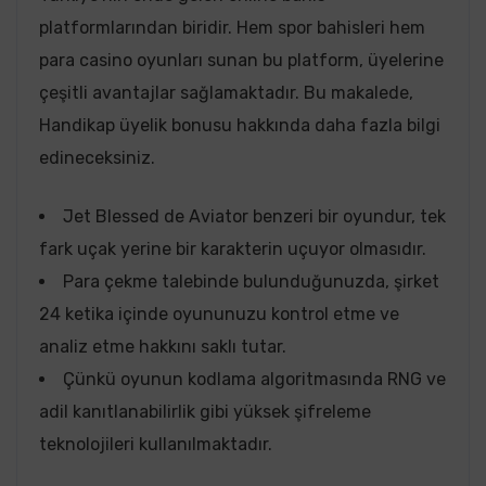
platformlarından biridir. Hem spor bahisleri hem
para casino oyunları sunan bu platform, üyelerine
çeşitli avantajlar sağlamaktadır. Bu makalede,
Handikap üyelik bonusu hakkında daha fazla bilgi
edineceksiniz.
Jet Blessed de Aviator benzeri bir oyundur, tek
fark uçak yerine bir karakterin uçuyor olmasıdır.
Para çekme talebinde bulunduğunuzda, şirket
24 ketika içinde oyununuzu kontrol etme ve
analiz etme hakkını saklı tutar.
Çünkü oyunun kodlama algoritmasında RNG ve
adil kanıtlanabilirlik gibi yüksek şifreleme
teknolojileri kullanılmaktadır.