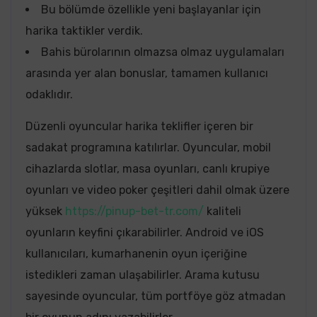
Bu bölümde özellikle yeni başlayanlar için
harika taktikler verdik.
Bahis bürolarının olmazsa olmaz uygulamaları
arasında yer alan bonuslar, tamamen kullanıcı
odaklıdır.
Düzenli oyuncular harika teklifler içeren bir
sadakat programına katılırlar. Oyuncular, mobil
cihazlarda slotlar, masa oyunları, canlı krupiye
oyunları ve video poker çeşitleri dahil olmak üzere
yüksek
https://pinup-bet-tr.com/
kaliteli
oyunların keyfini çıkarabilirler. Android ve iOS
kullanıcıları, kumarhanenin oyun içeriğine
istedikleri zaman ulaşabilirler. Arama kutusu
sayesinde oyuncular, tüm portföye göz atmadan