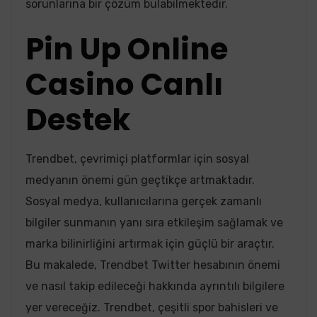
sorunlarına bir çözüm bulabilmektedir.
Pin Up Online
Casino Canlı
Destek
Trendbet, çevrimiçi platformlar için sosyal
medyanın önemi gün geçtikçe artmaktadır.
Sosyal medya, kullanıcılarına gerçek zamanlı
bilgiler sunmanın yanı sıra etkileşim sağlamak ve
marka bilinirliğini artırmak için güçlü bir araçtır.
Bu makalede, Trendbet Twitter hesabının önemi
ve nasıl takip edileceği hakkında ayrıntılı bilgilere
yer vereceğiz. Trendbet, çeşitli spor bahisleri ve