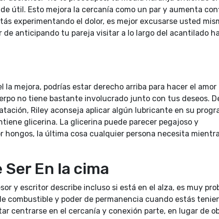
 de útil. Esto mejora la cercanía como un par y aumenta conf
estás experimentando el dolor, es mejor excusarse usted mis
de anticipando tu pareja visitar a lo largo del acantilado ha
 la mejora, podrías estar derecho arriba para hacer el amor
uerpo no tiene bastante involucrado junto con tus deseos. D
ación, Riley aconseja aplicar algún lubricante en su progr
ntiene glicerina. La glicerina puede parecer pegajoso y
 hongos, la última cosa cualquier persona necesita mientr
 Ser En la cima
sor y escritor describe incluso si está en el alza, es muy pro
 de combustible y poder de permanencia cuando estás tenie
ntar centrarse en el cercanía y conexión parte, en lugar de o