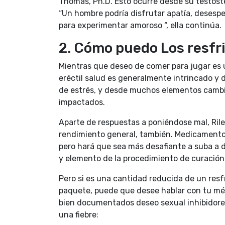
Thomas, Ph.D. Esto ocurre desde su testos
“Un hombre podría disfrutar apatía, desespe
para experimentar amoroso “, ella continúa.
2. Cómo puedo Los resfr
Mientras que deseo de comer para jugar es u
eréctil salud es generalmente intrincado y de
de estrés, y desde muchos elementos cambio 
impactados.
Aparte de respuestas a poniéndose mal, Ril
rendimiento general, también. Medicament
pero hará que sea más desafiante a suba a d
y elemento de la procedimiento de curación 
Pero si es una cantidad reducida de un resf
paquete, puede que desee hablar con tu méd
bien documentados deseo sexual inhibidores
una fiebre: