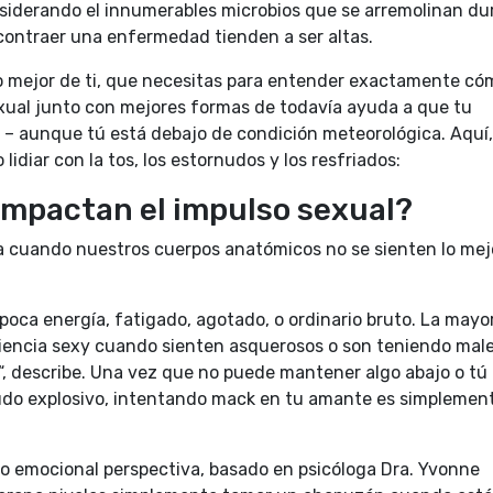
onsiderando el innumerables microbios que se arremolinan du
 contraer una enfermedad tienden a ser altas.
o mejor de ti, que necesitas para entender exactamente có
exual junto con mejores formas de todavía ayuda a que tu
e – aunque tú está debajo de condición meteorológica. Aquí,
lidiar con la tos, los estornudos y los resfriados:
 Impactan el impulso sexual?
a cuando nuestros cuerpos anatómicos no se sienten lo mej
oca energía, fatigado, agotado, o ordinario bruto. La mayo
riencia sexy cuando sienten asquerosos o son teniendo male
“, describe. Una vez que no puede mantener algo abajo o tú
nudo explosivo, intentando mack en tu amante es simplemen
yo emocional perspectiva, basado en psicóloga Dra. Yvonne