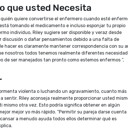
lo que usted Necesita
 quién quiere convertirse el enfermero cuando esté enferm
está tomando el medicamento e incluso esponjar tu propio
mo individuo, Riley sugiere ser disponible y veraz desde
r discusión o dañar pensamientos debido a una falta de
uede hacer es claramente mantener correspondencia con su 
 que nosotros todos tenemos realmente diferentes necesida
o de ser manejados tan pronto como estemos enfermos “,
r
 tormenta violenta o luchando un agravamiento, cuanto más
 a sentir. Riley aconseja realmente proporcionar usted mism
i mismo otra vez. Esto podría significa obtener en algún
 mejor mejor yo más rápido. “Permitir su pareja darse cuenta
scansar a menudo ayuda todos ellos determinar qué es
plica.