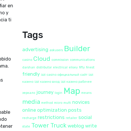
iar en
mo y
cia ti
Tags
Builder
advertising
askusers
Cloud
ebido
casino
commission
communications
ama.
darshan
distributor
electrical
elisey
fifty
finest
friendly
izzi casino официальный сайт
izzi
as
казино
izzi казино вход
izzi казино рабочее
Map
journey
зеркало
login
means
media
novices
method
micro
multi
online
optimization
posts
bable
restrictions
social
recharge
retailer
ndo
Tower
Truck
weblog
write
btener
state