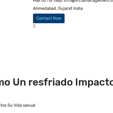
Mail us for help:
info@vittamanagement.i
Ahmedabad, Gujarat
India
Contact Now
 Un resfriado Impacto
tos Su Vida sexual