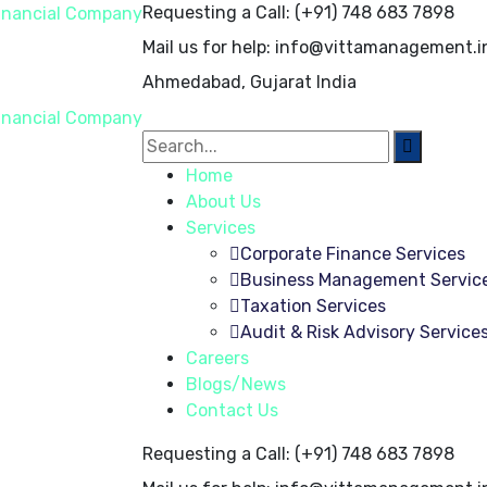
Requesting a Call:
(+91) 748 683 7898
Mail us for help:
info@vittamanagement.i
Ahmedabad, Gujarat
India
Home
About Us
Services
Corporate Finance Services
Business Management Servic
Taxation Services
Audit & Risk Advisory Service
Careers
Blogs/News
Contact Us
Requesting a Call:
(+91) 748 683 7898