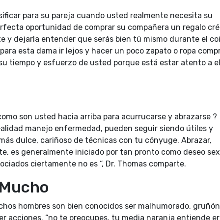
sificar para su pareja cuando usted realmente necesita su
perfecta oportunidad de comprar su compañera un regalo cré
e y dejarla entender que serás bien tú mismo durante el co
para esta dama ir lejos y hacer un poco zapato o ropa compra
 su tiempo y esfuerzo de usted porque está estar atento a el
como son usted hacia arriba para acurrucarse y abrazarse ?
ealidad manejo enfermedad, pueden seguir siendo útiles y
 más dulce, cariñoso de técnicas con tu cónyuge. Abrazar,
te, es generalmente iniciado por tan pronto como deseo sex
asociados ciertamente no es “, Dr. Thomas comparte.
 Mucho
muchos hombres son bien conocidos ser malhumorado, gruñón
er acciones. “no te preocupes, tu media naranja entiende e