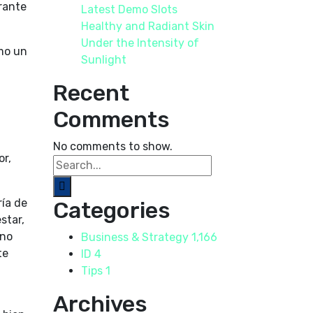
rante
Latest Demo Slots
Healthy and Radiant Skin
Under the Intensity of
mo un
Sunlight
Recent
Comments
No comments to show.
or,
ría de
Categories
star,
 no
Business & Strategy
1,166
te
ID
4
Tips
1
Archives