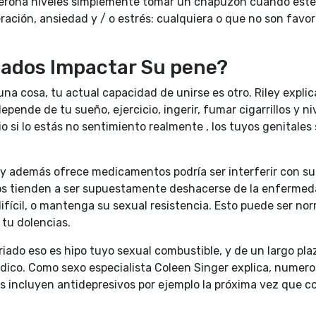
terona niveles simplemente tomar un chapuzón cuando esté 
ración, ansiedad y / o estrés: cualquiera o que no son favo
iados Impactar Su pene?
na cosa, tu actual capacidad de unirse es otro. Riley explic
pende de tu sueño, ejercicio, ingerir, fumar cigarrillos y ni
si lo estás no sentimiento realmente , los tuyos genitales
ey además ofrece medicamentos podría ser interferir con su
os tienden a ser supuestamente deshacerse de la enfermed
ifícil, o mantenga su sexual resistencia. Esto puede ser nor
tu dolencias.
riado eso es hipo tuyo sexual combustible, y de un largo pla
ico. Como sexo especialista Coleen Singer explica, numer
 incluyen antidepresivos por ejemplo la próxima vez que co