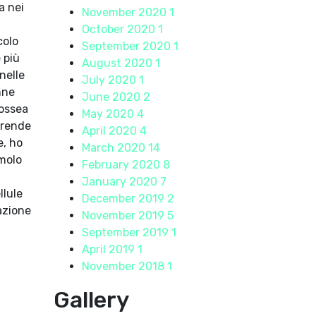
a nei
November 2020
1
October 2020
1
colo
September 2020
1
 più
August 2020
1
nelle
July 2020
1
nne
June 2020
2
 ossea
May 2020
4
prende
April 2020
4
e, ho
March 2020
14
imolo
February 2020
8
January 2020
7
llule
December 2019
2
azione
November 2019
5
September 2019
1
April 2019
1
November 2018
1
Gallery