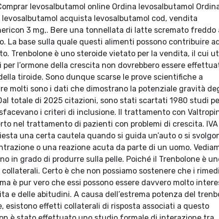
Comprar levosalbutamol online Ordina levosalbutamol Ordin
, levosalbutamol acquista levosalbutamol cod, vendita
ericon 3 mg,. Bere una tonnellata di latte scremato freddo 
go. La base sulla quale questi alimenti possono contribuire a
Trenbolone è uno steroide vietato per la vendita, il cui ut
ici per l’ormone della crescita non dovrebbero essere effettua
della tiroide. Sono dunque scarse le prove scientifiche a
re molti sono i dati che dimostrano la potenziale gravità deg
. Dal totale di 2025 citazioni, sono stati scartati 1980 studi p
facevano i criteri di inclusione. Il trattamento con Valtropi
rto nel trattamento di pazienti con problemi di crescita. IVA
esta una certa cautela quando si guida un’auto o si svolgo
ncentrazione o una reazione acuta da parte di un uomo. Vedia
sono in grado di produrre sulla pelle. Poiché il Trenbolone è un
i collaterali. Certo è che non possiamo sostenere che i rimed
o, ma è pur vero che essi possono essere davvero molto intere
ita e delle abitudini. A causa dell’estrema potenza del tren
 esistono effetti collaterali di risposta associati a questo
on è stato effettuato uno studio formale di interazione tra