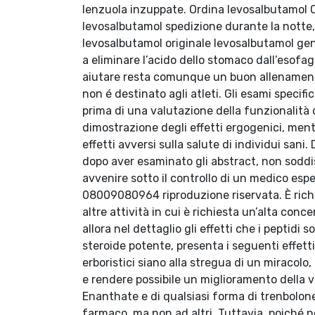
lenzuola inzuppate. Ordina levosalbutamol 
levosalbutamol spedizione durante la notte
levosalbutamol originale levosalbutamol gen
a eliminare l’acido dello stomaco dall’esofa
aiutare resta comunque un buon allenamento. 
non é destinato agli atleti. Gli esami specif
prima di una valutazione della funzionalità 
dimostrazione degli effetti ergogenici, ment
effetti avversi sulla salute di individui sani
dopo aver esaminato gli abstract, non soddis
avvenire sotto il controllo di un medico espe
08009080964 riproduzione riservata. È richi
altre attività in cui è richiesta un’alta co
allora nel dettaglio gli effetti che i peptidi 
steroide potente, presenta i seguenti effett
erboristici siano alla stregua di un miracol
e rendere possibile un miglioramento della v
Enanthate e di qualsiasi forma di trenbolone,
farmaco, ma non ad altri. Tuttavia, poiché n