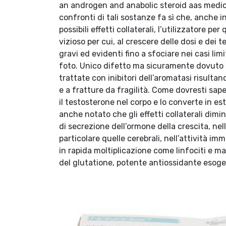
an androgen and anabolic steroid aas medica
confronti di tali sostanze fa sì che, anche i
possibili effetti collaterali, l’utilizzatore 
vizioso per cui, al crescere delle dosi e dei 
gravi ed evidenti fino a sfociare nei casi li
foto. Unico difetto ma sicuramente dovuto a
trattate con inibitori dell’aromatasi risulta
e a fratture da fragilità. Come dovresti sa
il testosterone nel corpo e lo converte in e
anche notato che gli effetti collaterali dim
di secrezione dell’ormone della crescita, nel
particolare quelle cerebrali, nell’attività im
in rapida moltiplicazione come linfociti e m
del glutatione, potente antiossidante esogen