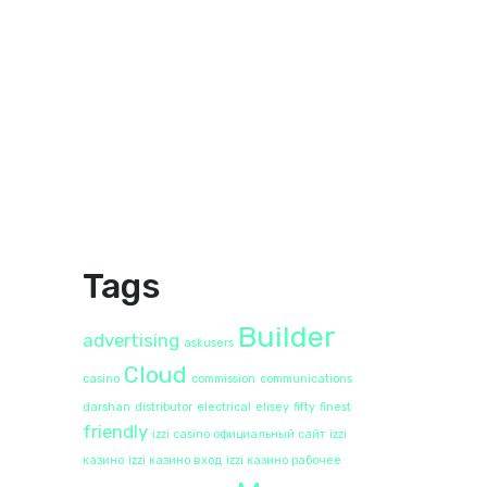
Tags
Builder
advertising
askusers
Cloud
casino
commission
communications
darshan
distributor
electrical
elisey
fifty
finest
friendly
izzi casino официальный сайт
izzi
казино
izzi казино вход
izzi казино рабочее