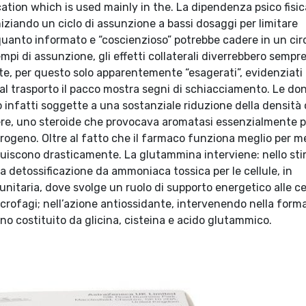
tion which is used mainly in the. La dipendenza psico fisic
niziando un ciclo di assunzione a bassi dosaggi per limitare
per quanto informato e “coscienzioso” potrebbe cadere in un cir
tempi di assunzione, gli effetti collaterali diverrebbero sempre
mite, per questo solo apparentemente “esagerati”, evidenziati 
l trasporto il pacco mostra segni di schiacciamento. Le do
no infatti soggette a una sostanziale riduzione della densità
pere, uno steroide che provocava aromatasi essenzialmente 
strogeno. Oltre al fatto che il farmaco funziona meglio per m
inuiscono drasticamente. La glutammina interviene: nello st
la detossificazione da ammoniaca tossica per le cellule, in
munitaria, dove svolge un ruolo di supporto energetico alle ce
acrofagi; nell’azione antiossidante, intervenendo nella form
o costituito da glicina, cisteina e acido glutammico.