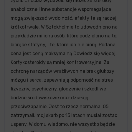
życia. Chociaż wydawać się może, że steroidy
anaboliczne i inne substancje wspomagające
mogą zwiększać wydolność, efekty te są raczej
krótkotrwałe. W Sztokholmie to udowodniono na
przykładzie miliona osób, które podzielono na te,
biorące statyny, i te, które ich nie biorą. Podana
cena jest ceną maksymalną Dowiedz się więcej.
Kortykosteroidy są mniej kontrowersyjne. Za
ochronę narządów wrażliwych na brak glukozy
mózgu i serca, zapewniają odporność na stres
fizyczny, psychiczny, głodzenie i szkodliwe
bodźce środowiskowe oraz działają
przeciwzapalnie. Jest to rzecz normalna. 05
zatrzymall, moj skarb po 15 latach musial zostac
uspany. W domu wiadomo, nie wszystko będzie