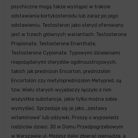
psychiczne mogą także wystąpić w trakcie
odstawiania kortykosteroidu lub zaraz po jego
odstawieniu. Testosteron jako steryd oferowany
jest w trzech głównych wariantach: Testosterone
Propionate, Testosterone Enanthate,
Testosterone Cypionate. Typowymi działaniami
niepożądanymi sterydów ogólnoustrojowych,
takich jak prednizon Encorton, prednizolon
Encortolon czy metyloprednizolon Metypred, są
tzw. Wielu starych wyjadaczy łączyło z nim
wszystkie substancje, jakie tylko można sobie
wymyśleć. Sprzedaje się je jako „zestawy
witaminowe” lub odżywki. Proszę o wypowiedz
rodziców dzieci. 30 w Domu Przedpogrzebowym
w Warszawie ul. Możesz dalej zbierać pieniądze, a