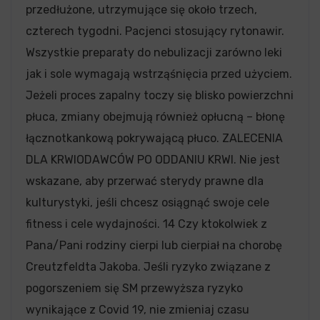
przedłużone, utrzymujące się około trzech,
czterech tygodni. Pacjenci stosujący rytonawir.
Wszystkie preparaty do nebulizacji zarówno leki
jak i sole wymagają wstrząśnięcia przed użyciem.
Jeżeli proces zapalny toczy się blisko powierzchni
płuca, zmiany obejmują również opłucną – błonę
łącznotkankową pokrywającą płuco. ZALECENIA
DLA KRWIODAWCÓW PO ODDANIU KRWI. Nie jest
wskazane, aby przerwać sterydy prawne dla
kulturystyki, jeśli chcesz osiągnąć swoje cele
fitness i cele wydajności. 14 Czy ktokolwiek z
Pana/Pani rodziny cierpi lub cierpiał na chorobę
Creutzfeldta Jakoba. Jeśli ryzyko związane z
pogorszeniem się SM przewyższa ryzyko
wynikające z Covid 19, nie zmieniaj czasu