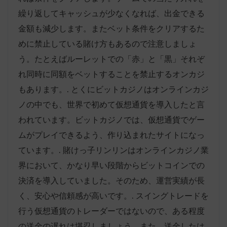
繰り返してキャッシュが少なくなれば、出金できる
金額も減少します。またベット条件をクリアするた
めに禁止している賭け方もあるので注意しましょ
う。たとえばルーレットでの「赤」と「黒」それぞ
れ同時に同額をベットすることを禁止するオンカジ
もあります。. とくにビットカジノはオンラインカジ
ノの中でも、世界で初めて仮想通貨を導入したと言
われています。ビットカジノでは、仮想通貨でゲー
ムがプレイできるよう、作り込まれたサイトになっ
ています。. 賭けっ子リンリンはオンラインカジノ業
界において、かなり早い段階からビットコインでの
決済を導入していました。そのため、運営実績が長
く、安心や信頼感が高いです。. スイングトレードを
行う仮想通貨のトレーダーではないので、ある程度
の送金の遅れは堪忍しましょう。また、送金したは