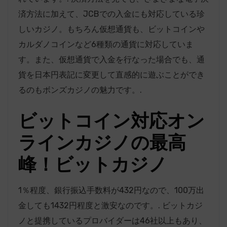
済方法に加えて、JCBでの入金にも対応している珍
しいカジノ。もちろん仮想通貨も、ビットコインや
カルダノコインなど6種類の通貨に対応していま
す。また、仮想通貨で入金を行なった場合でも、通
貨を日本円表記に変更して直感的に遊ぶことができ
るのもボンズカジノの魅力です。.
ビットコイン対応オン
ラインカジノの最高
峰！ビットカジノ
1％程度、銀行振込手数料が432円なので、100万出
金しても1432円程度と激安なのです。. ビットカジ
ノと提携しているプロバイダーは46社以上もあり、