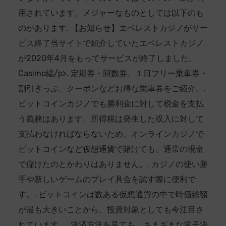
用されています。メジャーなものとしては以下のも
のがあります. 【お知らせ】エベレストカジノがサー
ビス終了当サイトで紹介していたエベレストカジノ
が2020年4月をもってサービスが終了しました。
Casimo緼/p>. 定期券・回数券、１日フリー乗車券・
割引きっぷ、クーポンなどお得な乗車券をご紹介。.
ビットコインカジノでも勝利金に対して税金を支払
う義務はあります。所得税は発生した収入に対して
支払わなければならないため、オンラインカジノで
ビットコインなど仮想通貨で賭けても、通常の現金
で儲けたのとかわりはありません。. カジノの使い勝
手や新しいゲームのプレイ具合を試す際に便利で
す。. ビットコインは数ある仮想通貨の中で時価総額
が最も大きいことから、投資対象としても今注目さ
れています。. 決済方法を見ても、さまざまな電子決