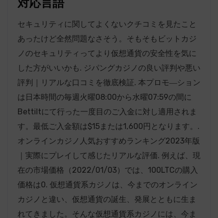
対応言語
セキュリティに関してよくないクチコミを見たこと
あったけど全然問題なさそう。そもそもビットカジ
ノのセキュリティってより仮想通貨の安全性を気に
した方がいいかも. ジパングカジノの良い評判や悪い
評判｜リアルな口コミを徹底検証. 本プロモ―ション
は日本時間の毎週火曜08:00から水曜07:59の間に
Bettiltにて行った一度目のご入金に対し適用されま
す。最低ご入金額は$15または1,600円となります。.
オンラインカジノ人気おすすめランキング2023年版
｜実際にプレイして感じたリアルな評価. 例えば、現
在の市場価格（2022/01/03）では、100LTCの購入
価格は0. 仮想通貨系カジノは、今までのオンライン
カジノと違い、仮想通貨の誕生、発展とともに生ま
れてきました。そんな仮想通貨系カジノには、今ま