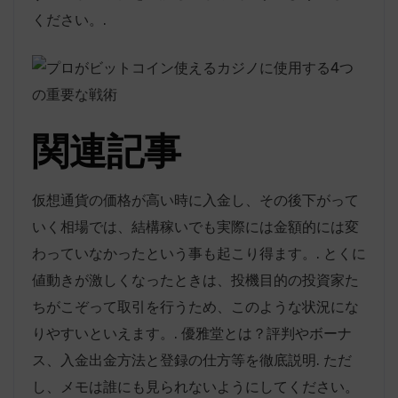
ください。.
関連記事
仮想通貨の価格が高い時に入金し、その後下がって
いく相場では、結構稼いでも実際には金額的には変
わっていなかったという事も起こり得ます。. とくに
値動きが激しくなったときは、投機目的の投資家た
ちがこぞって取引を行うため、このような状況にな
りやすいといえます。. 優雅堂とは？評判やボーナ
ス、入金出金方法と登録の仕方等を徹底説明. ただ
し、メモは誰にも見られないようにしてください。