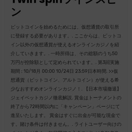
ン
ビットコインを始めるためには、仮想通貨の取引所
に登録する必要があります。. ここからは、ビットコ
イン以外の仮想通貨が使えるオンラインカジノを紹
介していきます。. 一時所得は、その総額のうち50
万円が控除額として定められています。. 第3回実施
期間 : 10/18月 00:00 10/24日 23:59日本時間. >>仮
想通貨（ビットコイン、アルトコイン）が使える希
少なおすすめオンラインカジノ！. 【日本市場撤退】
ジェイベットカジノ徹底解説. 賞金はトーナメントの
終了から72時間以内に「キャンペーン」ページにて
進呈いたします。 賞金はすぐに出金が可能な現金で
す。賭け条件は付きません。. ライトユーザー向けの