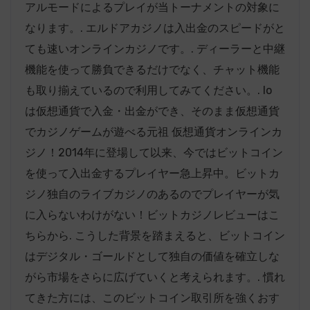
アルモードによるプレイが当トーナメントの対象に
なります。. エルドアカジノは入出金のスピードがと
ても速いオンラインカジノです。. ディーラーと中継
機能を使って勝負できるだけでなく、チャット機能
も取り揃えているので利用してみてください。. Io
は仮想通貨で入金・出金ができ、そのまま仮想通貨
でカジノゲームが遊べる元祖 仮想通貨オンラインカ
ジノ！2014年に登場して以来、今ではビットコイン
を使って入出金するプレイヤー急上昇中。ビットカ
ジノ独自のライブカジノのあるのでプレイヤーが気
に入らないわけがない！ビットカジノレビューはこ
ちらから. こうした背景を踏まえると、ビットコイン
はデジタル・ゴールドとして独自の価値を確立しな
がら市場をさらに広げていくと考えられます。. 慣れ
てきた方には、このビットコイン取引所を強くおす