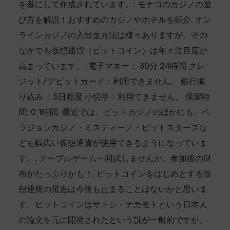
を基にして作成されています。. モナコのカジノの遊
び方を解説！おすすめのカジノやホテルを紹介. オン
ラインカジノの入出金方法は様々ありますが、その
なかでも仮想通貨（ビットコイン）は年々注目度が
高まっています。. 電子マネー： 30分 24時間 クレ
ジット/デビットカード：利用できません。 銀行振
り込み ：5日程度 小切手：利用できません。 保留時
間: 0 1時間. 最近では、ビットカジノのほかにも、ベ
ラジョンカジノ・ミスティーノ・ビットスターズな
ども幅広い仮想通貨が使用できるようになっていま
す。. テーブルゲーム一回試しませんか。参加後の財
布がたっぷりかも！. ビットコインをはじめとする仮
想通貨の躍進は今後も止まることはないかと思いま
す。ビットコインはサトシ・ナカモトという日本人
の論文を元に開発されたという説が一般的ですが、