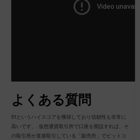
よくある質問
51というハイスコアを獲得しており信頼性も非常に
高いです。. 仮想通貨取引所で口座を開設すれば、そ
の取引所が直接取引している「販売所」でビットコ