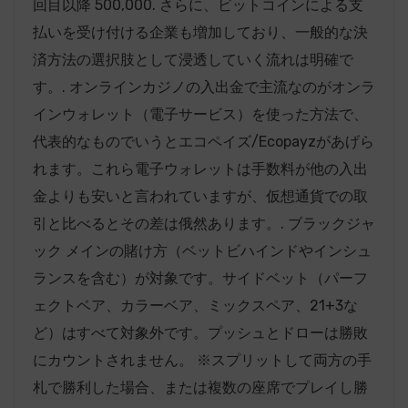
回目以降 500,000. さらに、ビットコインによる支
払いを受け付ける企業も増加しており、一般的な決
済方法の選択肢として浸透していく流れは明確で
す。. オンラインカジノの入出金で主流なのがオンラ
インウォレット（電子サービス）を使った方法で、
代表的なものでいうとエコペイズ/Ecopayzがあげら
れます。これら電子ウォレットは手数料が他の入出
金よりも安いと言われていますが、仮想通貨での取
引と比べるとその差は俄然あります。. ブラックジャ
ック メインの賭け方（ベットビハインドやインシュ
ランスを含む）が対象です。サイドベット（パーフ
ェクトベア、カラーベア、ミックスペア、21+3な
ど）はすべて対象外です。プッシュとドローは勝敗
にカウントされません。 ※スプリットして両方の手
札で勝利した場合、または複数の座席でプレイし勝