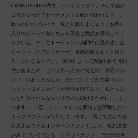
CASINO HOUSE内で、ベトナムとタイ、そして我が
日本の３カ国でトーナメント決戦が行われます。こ
れらの国のプレイヤー達と対戦しましょう！お気に
入りのゲームで遊びながら現金と賞品を獲得してく
ださいね。そしてトーナメント期間中に最高賭け金
をベットしたプレイヤーが、自国の旗を高々と掲げ
ることになるのです。. 好みによって議論される可能
性があるため、この支払い方法に特定の「最高のカ
ジノ」はありませんが、確かにいくつかの素晴らし
いビットコインカジノが利用可能であり、私たちは
あなたがそれらを見つけるのを助けるためにここに
います。. 一応、ビットコインは価値が急変動しない
ようプログラムが制御しています。. 賭けて遊んで資
産運用もできるオンラインカジノ！. また、仮想通貨
のみでプレイできる「クリプトカジノ」では登録時