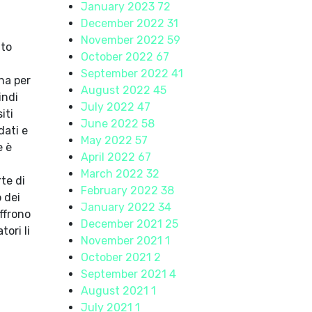
January 2023
72
December 2022
31
November 2022
59
ato
October 2022
67
September 2022
41
na per
August 2022
45
indi
July 2022
47
iti
June 2022
58
dati e
May 2022
57
e è
April 2022
67
March 2022
32
te di
February 2022
38
o dei
January 2022
34
offrono
December 2021
25
ori li
November 2021
1
October 2021
2
September 2021
4
August 2021
1
July 2021
1