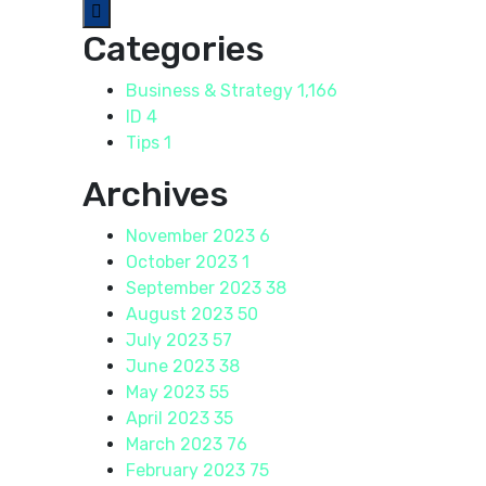
Categories
Business & Strategy
1,166
ID
4
Tips
1
Archives
November 2023
6
October 2023
1
September 2023
38
August 2023
50
July 2023
57
June 2023
38
May 2023
55
April 2023
35
March 2023
76
February 2023
75