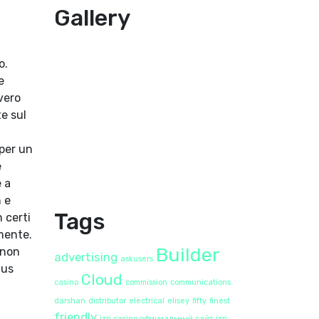
Gallery
a
o.
e
vero
e sul
 per un
e
e a
n e
Tags
 certi
lmente.
Builder
 non
advertising
askusers
nus
Cloud
casino
commission
communications
darshan
distributor
electrical
elisey
fifty
finest
friendly
izzi casino официальный сайт
izzi