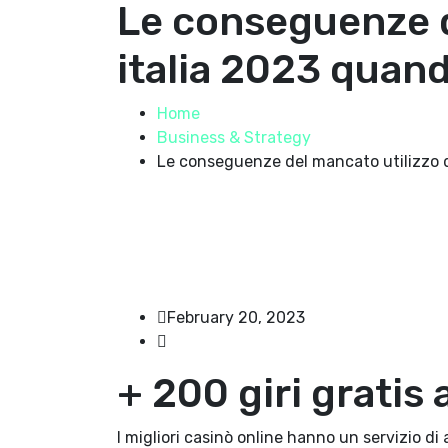
Le conseguenze d
italia 2023 quando
Home
Business & Strategy
Le conseguenze del mancato utilizzo del
February 20, 2023
+ 200 giri gratis
I migliori casinò online hanno un servizio di