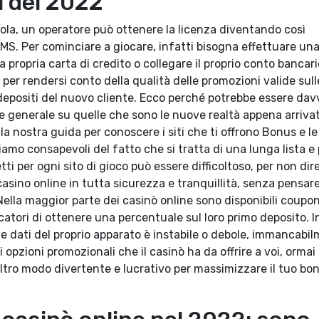
ri del 2022
gola, un operatore può ottenere la licenza diventando così
. Per cominciare a giocare, infatti bisogna effettuare un
lla propria carta di credito o collegare il proprio conto bancari
 per rendersi conto della qualità delle promozioni valide sull
e depositi del nuovo cliente. Ecco perché potrebbe essere dav
 generale su quelle che sono le nuove realtà appena arrivat
a nostra guida per conoscere i siti che ti offrono Bonus e le
mo consapevoli del fatto che si tratta di una lunga lista e
i per ogni sito di gioco può essere difficoltoso, per non dir
asino online in tutta sicurezza e tranquillità, senza pensar
Nella maggior parte dei casinò online sono disponibili coupo
tori di ottenere una percentuale sul loro primo deposito. In
one dati del proprio apparato è instabile o debole, immancabi
i opzioni promozionali che il casinò ha da offrire a voi, ormai
’altro modo divertente e lucrativo per massimizzare il tuo bo