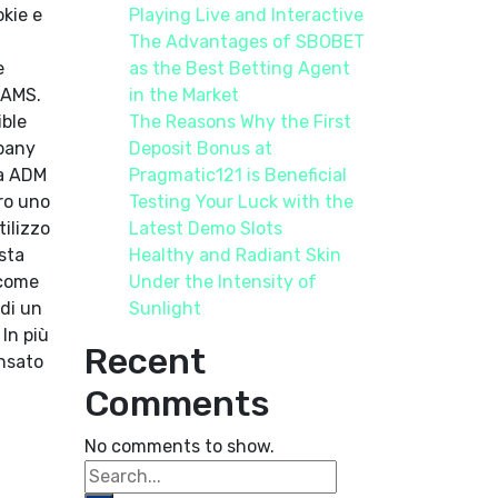
kie e
Playing Live and Interactive
The Advantages of SBOBET
e
as the Best Betting Agent
 AAMS.
in the Market
ible
The Reasons Why the First
mpany
Deposit Bonus at
za ADM
Pragmatic121 is Beneficial
ro uno
Testing Your Luck with the
tilizzo
Latest Demo Slots
sta
Healthy and Radiant Skin
 come
Under the Intensity of
 di un
Sunlight
In più
Recent
ensato
Comments
No comments to show.