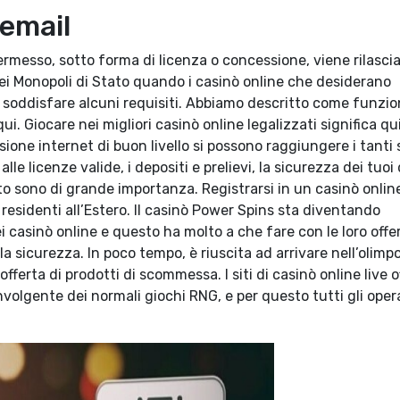
’email
e permesso, sotto forma di licenza o concessione, viene rilasci
i Monopoli di Stato quando i casinò online che desiderano
i soddisfare alcuni requisiti. Abbiamo descritto come funzio
ui. Giocare nei migliori casinò online legalizzati significa qu
one internet di buon livello si possono raggiungere i tanti s
lle licenze valide, i depositi e prelievi, la sicurezza dei tuoi 
nto sono di grande importanza. Registrarsi in un casinò onlin
 residenti all’Estero. Il casinò Power Spins sta diventando
 casinò online e questo ha molto a che fare con le loro offer
la sicurezza. In poco tempo, è riuscita ad arrivare nell’olimp
fferta di prodotti di scommessa. I siti di casinò online live 
olgente dei normali giochi RNG, e per questo tutti gli operat