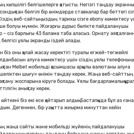
ң көпшілігі белгішелерге қатысты. Негізгі таңдау экранн
ндықтан белгілі бір өнімдерде ставкалар бар беттегі сі
іздің веб-сайтыңыздың тарихы сізге ebony көмектесу ү
інше болуы мүмкін. Жоғарғы дұрыс бөлікте пайдаланушы
 – сіз барлығы 43 балама таба аласыз. Орнату аяқталған
ң белгісі ұялы экранды іздей алады.
н біз оны қалай жасау керектігі туралы егжей-тегжейлі
қолданбасын алуға көмектесу үшін сіздің ұялы телефоның
ықтан Melbet мобильді қосымшасы арқылы валютаны алуға
«Мүшеліктен шығу» өнімін таңдау керек. Жаңа веб-сайттың
тану жоспарына кіруге болады. Ұялы бағдарламалық құра
тілігін анықтау керек.
 өйткені біз екі есе қайтарып алдық. Бастапқыда бұл аз ғана
дым. Дегенмен, бір уақытта жиырма минуттан кейін
ның жаңа сайты және мобильді жүйенің пайдаланушы
 пайдаланушылардың таңдауы бойынша шағын зерттеу жүр