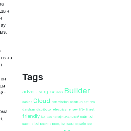
ла
рдың
н
нау
ыз,
н
йтына
і
Tags
мен
ады
Builder
advertising
ей-
askusers
Cloud
casino
commission
communications
darshan
distributor
electrical
elisey
fifty
finest
орма
friendly
izzi casino официальный сайт
izzi
н,
казино
izzi казино вход
izzi казино рабочее