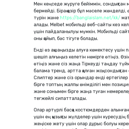
Мен кеңседе жүруге бейіммін, сондықтан м
бермейді. Бірақ қазір бұл мәселе жөнделді
түрін және
https://banglaislam.net/kk/
мат
алады. Melbet мобильді веб-сайты кез к
үшін пайдаланылуы мүмкін. Мобильді сайт
оны қойып, бәс тігуге болады.
Енді өз ақшаңызды алуға көмектесу үшін 
шешіп алғыңыз келетін нөмірге өтіңіз. Өз
өтіңіз және сіз жаңа Тіркеуді таңдау түй
балама тренд, артта қалған жоқ, сондықта
Слиптер және сіз орындар енді ертегілер
бірге топтың жалпы өнімділігі мен позиц
және сонымен бірге жаңа туған немерелерд
тегжейлі сипатталады.
Олар әртүрлі басқа костюмдерден алынға
үшін ең қызықты жүлделер үшін күресудің 
жеңіске жету үшін олар дұрыс болуы керек.