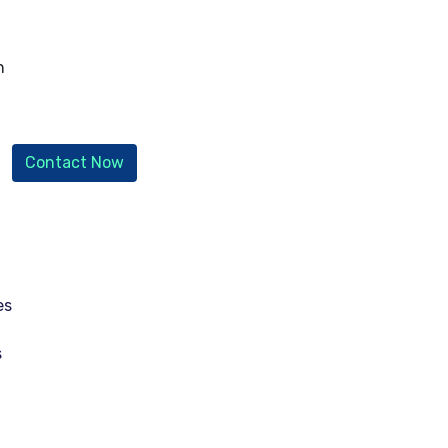
n
Contact Now
es
s