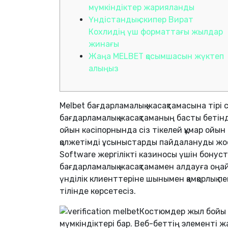
мүмкіндіктер жарияланды
Үндістандық скипер Вират
Кохлидің үш форматтағы жылдар
жинағы
Жаңа MELBET қосымшасын жүктеп
алыңыз
Melbet бағдарламалық жасақтамасына тірі ст
бағдарламалық жасақтаманың басты бетінде
ойын кәсіпорнында сіз тікелей құмар ойын
қолжетімді ұсыныстарды пайдалануды жос
Software жергілікті казиносы үшін бонус
бағдарламалық жасақтамамен алдауға оңай. 
үнділік клиенттеріне шынымен қамқорлық п
тілінде көрсетесіз.
Костюмдер жыл бойы өт
мүмкіндіктері бар. Веб-беттің элементі ж