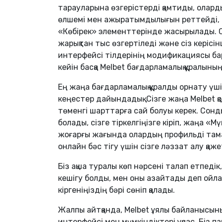
тарауларына өзгерістерді қамтиды, оларды
өлшемі мен ажыратымдылығын реттейді, со
«Көбірек» элементтерінде жасырылады. С
жарықтан тыс өзгертіледі және сіз керіс
интерфейсі тілдерінің модификациясы бар
кейін басқа Melbet бағдарламалық құралыны
Ең жаңа бағдарламалық құралды орнату үші
кеңестер дайындадық. Сізге жаңа Melbet 
төменгі шарттарға сай болуы керек. Сонд
болады, сізге тіркелгіңізге кіріп, жаңа 
жоғарғы жағында олардың профильді тамақ
онлайн бәс тігу үшін сізге ләззат алу қажет
Біз ақша туралы көп нәрсені талап етпедік,
кешігу болды, мен оны азайтады деп ойла
кіргеніңіздің бәрі сөніп қалады.
Жалпы айтқанда, Melbet ұялы байланысы
интерфейсі мен мүмкіндіктері ұқсас. Біз