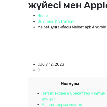
жүйесі мен Appl
Home
Business & Strategy
Melbet қолданбасы Melbet apk Androi
July 12, 2023
Мазмұны
Негізгі экранға Әрекеттер уақытын
қосыңыз!
Екі платформа үшін де