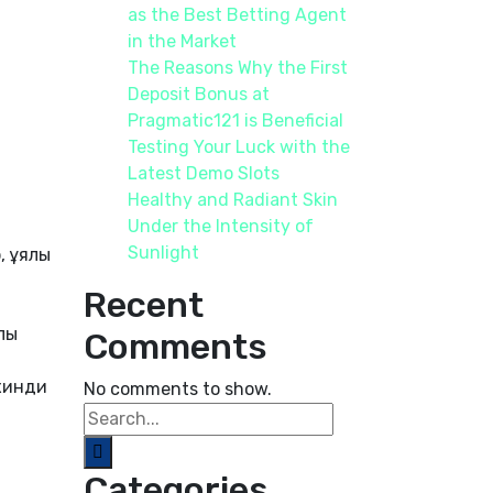
as the Best Betting Agent
in the Market
The Reasons Why the First
Deposit Bonus at
Pragmatic121 is Beneficial
Testing Your Luck with the
Latest Demo Slots
Healthy and Radiant Skin
Under the Intensity of
Sunlight
, ұялы
Recent
лы
Comments
 хинди
No comments to show.
Categories