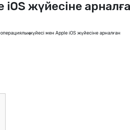
e iOS жүйесіне арналғ
d операциялық жүйесі мен Apple iOS жүйесіне арналған