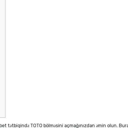
bet tətbiqində TOTO bölməsini açmağınızdan əmin olun. Bur