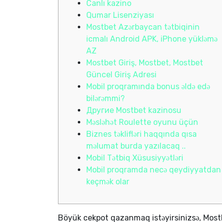
Canlı kazino
Qumar Lisenziyası
Mostbet Azərbaycan tətbiqinin
icmalı Android APK, iPhone yükləmə
AZ
Mostbet Giriş, Mostbet, Mostbet
Güncel Giriş Adresi
Mobil proqramında bonus əldə edə
bilərəmmi?
Другие Mostbet kazinosu
Məsləhət Roulette oyunu üçün
Biznes təklifləri haqqında qısa
məlumat burda yazılacaq ..
Mobil Tətbiq Xüsusiyyətləri
Mobil proqramda necə qeydiyyatdan
keçmək olar
Böyük cekpot qazanmaq istəyirsinizsə, Most