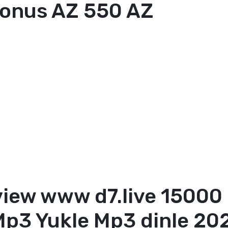
bonus AZ 550 AZ
view www d7.live 15000
p3 Yukle Mp3 dinle 20