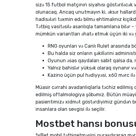
sizə 15 futbol matçının siyahısı göstəriləcək 
olunacaq. Ancaq unutmayın ki, əksər hallarda
hadisələri təxmin edə bilmə ehtimalınız kiçik
Tətbiq vasitəsilə asanlıqla tamamlana bilər – 
mümkün variantları əhatə etmək üçün iki və 
RNG oyunları və Canlı Rulet arasında b
Bu halda siz onların şəkillərini admini
Oyunun əsas qaydaları sabit qalsa da, 
Yalnız bahislər yüksək olaraq oynanır 
Kazino üçün pul hədiyyəsi, x60 mərc ilə
Müasir cərrahi avadanlıqlarla təchiz edilmiş
edilmiş oftalmologiya şöbəmiz. Bütün müayinə
pasientimizə xidmət göstərdiyimiz gündən bu 
insanlara olan sevgisi ilə seçilir.
Mostbet hansı bonus
1xBet mobil tətbiqetməsini quraşdıraraq mərc