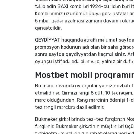
tələb edin BAXI kombiləri 1924-cü ildən bəri 
Kombilərimiz uzunömürlülüyə görə ustalar aras
5 mbar qədər azalması zamanı davamlı olaraq 
qənaətcildir.
QEYDİYYAT haqqında ətraflı məlumat saytda ay
promosyon kodunun adı olan bir sahə görəcə
sonra saytda qeydiyyatdan keçməlisiniz. A
oyunçu istifadə edə bilər və o, yalnız bir dəf
Mostbet mobil proqramın
Bu mərc növündə oyunçular yalnız növbəti fır
etməlidirlər. Qırmızı rəngi 8 cüt, 10 tək rəqəm
mərc olduğundan, Rəng mərcinin ödənişi 1-dən
tez rəngli mərclərə daxil edilmir.
Bukmeker şirkətlərində tez-tez fərqlənən Most
fərqlənir. Bukmeker şirkətinin müştəriləri üçü
tətbiqetmə mərclərinizin rahat olaraq yerləşd