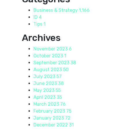
Business & Strategy
1,166
ID
4
Tips
1
Archives
November 2023
6
October 2023
1
September 2023
38
August 2023
50
July 2023
57
June 2023
38
May 2023
55
April 2023
35
March 2023
76
February 2023
75
January 2023
72
December 2022
31