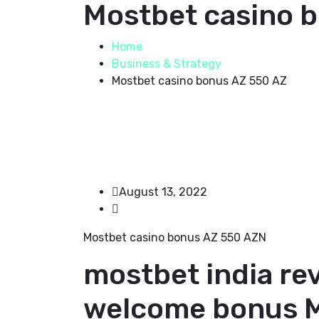
Mostbet casino 
Home
Business & Strategy
Mostbet casino bonus AZ 550 AZ
August 13, 2022
Mostbet casino bonus AZ 550 AZN
mostbet india re
welcome bonus M