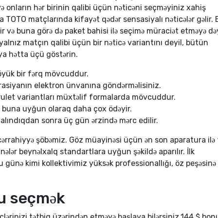
və onların hər birinin qalibi üçün nəticəni seçməyiniz xahiş
 TOTO matçlarında kifayət qədər sensasiyalı nəticələr gəlir.
dir və buna görə də paket bahisi ilə seçimə müraciət etməyə də
yalnız matçın qalibi üçün bir nəticə variantını deyil, bütün
ya hətta üçü göstərin.
öyük bir fərq mövcuddur.
strasiyanın elektron ünvanına göndərməlisiniz.
rulet variantları müxtəlif formalarda mövcuddur.
və buna uyğun olaraq daha çox ödəyir.
 alındıqdan sonra üç gün ərzində mərc edilir.
 cərrahiyyə şöbəmiz. Göz müayinəsi üçün ən son aparatura ilə 
lər beynəlxalq standartlara uyğun şəkildə aparılır. İlk
günə kimi kollektivimiz yüksək professionallığı, öz peşəsinə
u seçmək
lərinizi tətbiq üzərindən etməyə başlaya bilərsiniz.144 $ bon