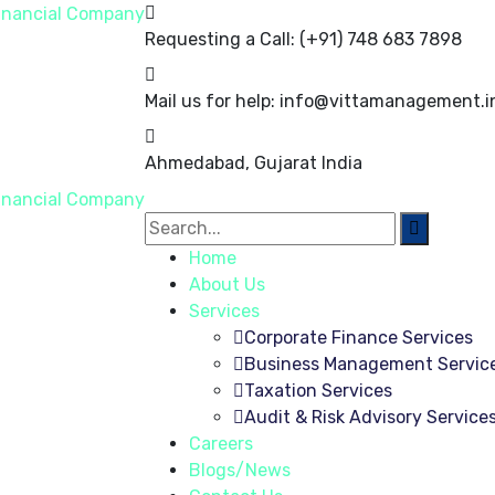
Requesting a Call:
(+91) 748 683 7898
Mail us for help:
info@vittamanagement.i
Ahmedabad, Gujarat
India
Home
About Us
Services
Corporate Finance Services
Business Management Servic
Taxation Services
Audit & Risk Advisory Service
Careers
Blogs/News