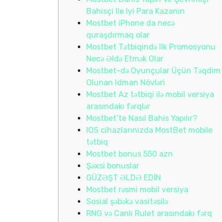
Bahisçi Ile Iyi Para Kazanın
Mostbet iPhone da necə
quraşdırmaq olar
Mostbet Tətbiqində Ilk Promosyonu
Necə Əldə Etmək Olar
Mostbet-də Oyunçular Üçün Təqdim
Olunan Idman Növləri
Mostbet Az tətbiqi ilə mobil versiya
arasındakı fərqlər
Mostbet’te Nasıl Bahis Yapılır?
IOS cihazlarınızda MostBet mobile
tətbiq
Mostbet bonus 550 azn
Şəxsi bonuslar
GÜZƏŞT ƏLDƏ EDİN
Mostbet rəsmi mobil versiya
Sosial şəbəkə vasitəsilə
RNG və Canlı Rulet arasındakı fərq