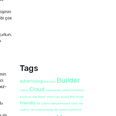
iqinin
mbi çox
çərkən,
ə
Tags
xmin
Builder
ci
advertising
askusers
tez-
Cloud
casino
commission
communications
darshan
distributor
electrical
elisey
fifty
finest
friendly
də
izzi casino официальный сайт
izzi
казино
izzi казино вход
izzi казино рабочее
ətli