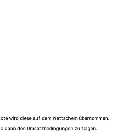
e Quote wird diese auf dem Wettschein übernommen.
und dann den Umsatzbedingungen zu folgen.