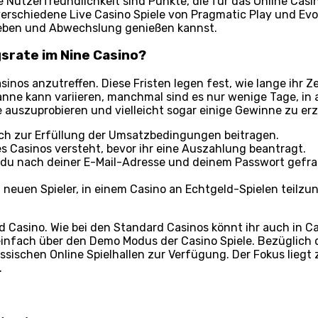
 Nutzerfreundlichkeit sind Punkte, die für das Online Casin
verschiedene Live Casino Spiele von Pragmatic Play und Ev
leben und Abwechslung genießen kannst.
gsrate im Nine Casino?
asinos anzutreffen. Diese Fristen legen fest, wie lange ihr
nne kann variieren, manchmal sind es nur wenige Tage, in
le auszuprobieren und vielleicht sogar einige Gewinne zu erz
leich zur Erfüllung der Umsatzbedingungen beitragen.
res Casinos versteht, bevor ihr eine Auszahlung beantragt.
 du nach deiner E-Mail-Adresse und deinem Passwort gefrag
neuen Spieler, in einem Casino an Echtgeld-Spielen teilzu
ld Casino. Wie bei den Standard Casinos könnt ihr auch in 
 einfach über den Demo Modus der Casino Spiele. Bezüglich 
assischen Online Spielhallen zur Verfügung. Der Fokus lieg
.