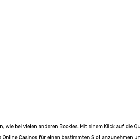
en, wie bei vielen anderen Bookies. Mit einem Klick auf di
es Online Casinos für einen bestimmten Slot anzunehmen 