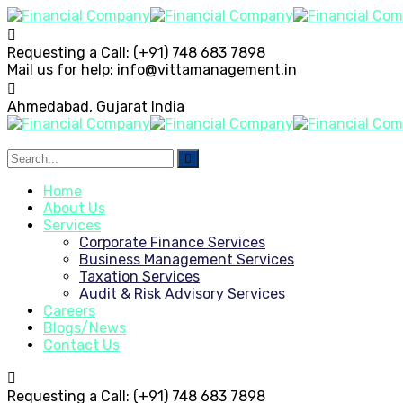
Requesting a Call:
(+91) 748 683 7898
Mail us for help:
info@vittamanagement.in
Ahmedabad, Gujarat
India
Home
About Us
Services
Corporate Finance Services
Business Management Services
Taxation Services
Audit & Risk Advisory Services
Careers
Blogs/News
Contact Us
Requesting a Call:
(+91) 748 683 7898