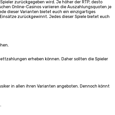
 Spieler zurückgegeben wird. Je höher der RTP, desto
ischen Online-Casinos variieren die Auszahlungsquoten je
de dieser Varianten bietet euch ein einzigartiges
 Einsätze zurückgewinnt. Jedes dieser Spiele bietet euch
öhen.
Wettzahlungen erheben können. Daher sollten die Spieler
siker in allen ihren Varianten angeboten. Dennoch könnt
.