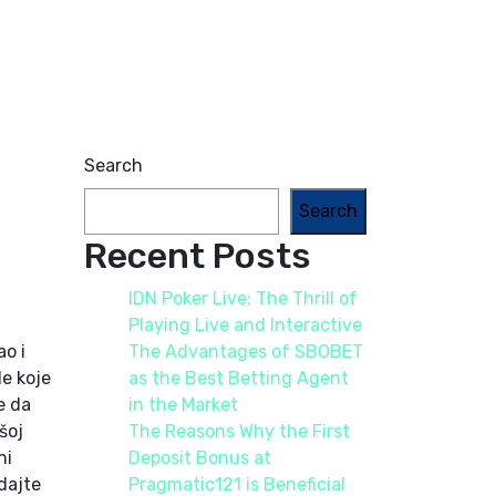
Search
Search
Recent Posts
IDN Poker Live: The Thrill of
Playing Live and Interactive
ao i
The Advantages of SBOBET
de koje
as the Best Betting Agent
e da
in the Market
šoj
The Reasons Why the First
ni
Deposit Bonus at
dajte
Pragmatic121 is Beneficial