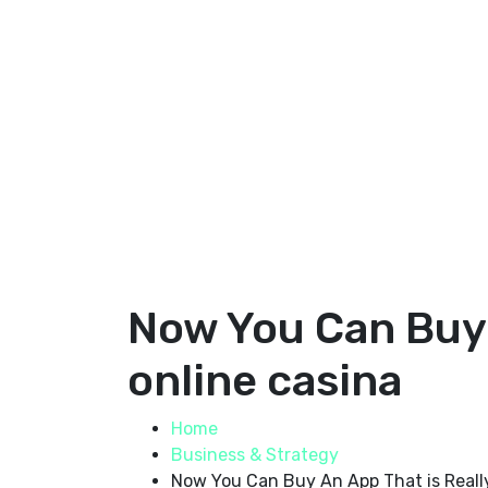
Now You Can Buy 
online casina
Home
Business & Strategy
Now You Can Buy An App That is Really