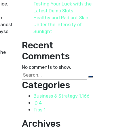
ice.
Testing Your Luck with the
Latest Demo Slots
un
Healthy and Radiant Skin
zanost
Under the Intensity of
oyse:
Sunlight
Recent
the
Comments
No comments to show.
Categories
Business & Strategy
1,166
ID
4
Tips
1
Archives