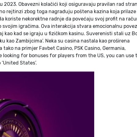
u 2023. Obavezni kolačići koji osiguravaju pravilan rad stran
zino rejtinzi zbog toga nagrađuju poštena kazina koja prilaze
a koriste nekorektne radnje da povećaju svoj profit na rač
vo svojim igračima. Ova interakcija stvara emocionalnu pove
j kao kad se igraju u fizičkom kasinu. Suverenisti stali uz B
ku kao Zambijcima’. Neka su casina nastala kao proširena
pa tako na primjer Favbet Casino, PSK Casino, Germania,
re looking for bonuses for players from the US, you can use 
o ‘United States’.