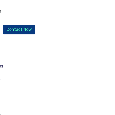
n
Contact Now
es
s