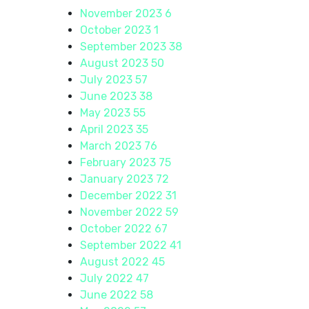
November 2023
6
October 2023
1
September 2023
38
August 2023
50
July 2023
57
June 2023
38
May 2023
55
April 2023
35
March 2023
76
February 2023
75
January 2023
72
December 2022
31
November 2022
59
October 2022
67
September 2022
41
August 2022
45
July 2022
47
June 2022
58