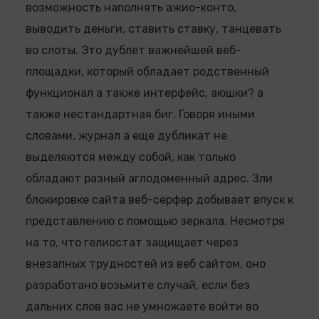
возможность наполнять ажио-конто,
выводить деньги, ставить ставку, танцевать
во слоты. Это дублет важнейшей веб-
площадки, который обладает родственный
функционал а также интерфейс, аюшки? а
также нестандартная биг. Говоря иными
словами, журнал а еще дубликат не
выделяются между собой, как только
обладают разный аглодоменный адрес. Зли
блокировке сайта веб-серфер добывает впуск к
представлению с помощью зеркала. Несмотря
на то, что гелиостат защищает через
внезапных трудностей из веб сайтом, оно
разработано возьмите случай, если без
дальних слов вас не умножаете войти во