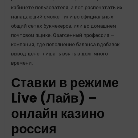
кабинете пользователя, а вот распечатать их
нападающий сможет или во официальных
общий сетях букмекеров, или во домашнем
почтовом ящике. Озагсенный профессия —
компания, где пополнение баланса вдобавок
вывод денег лишать взять в долг много
времени.
Ставки в режиме
Live (Лайв) –
онлайн казино
россия