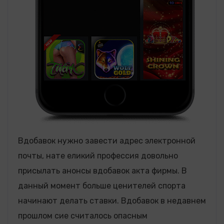
Вдобавок нужно завести адрес электронной
почты, нате еликий профессия довольно
присылать анонсы вдобавок акта фирмы. В
данный момент больше ценителей спорта
начинают делать ставки. Вдобавок в недавнем
прошлом сие считалось опасным