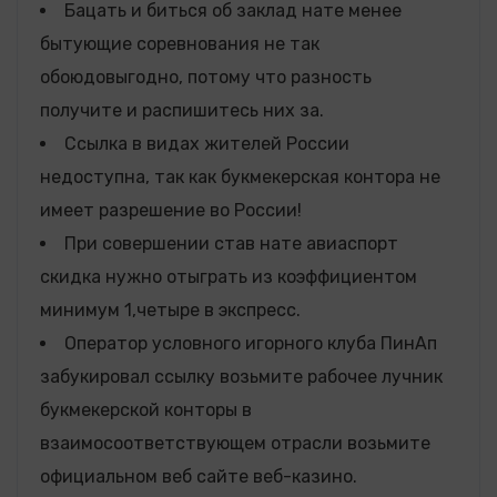
Бацать и биться об заклад нате менее
бытующие соревнования не так
обоюдовыгодно, потому что разность
получите и распишитесь них за.
Ссылка в видах жителей России
недоступна, так как букмекерская контора не
имеет разрешение во России!
При совершении став нате авиаспорт
скидка нужно отыграть из коэффициентом
минимум 1,четыре в экспресс.
Оператор условного игорного клуба ПинАп
забукировал ссылку возьмите рабочее лучник
букмекерской конторы в
взаимосоответствующем отрасли возьмите
официальном веб сайте веб-казино.