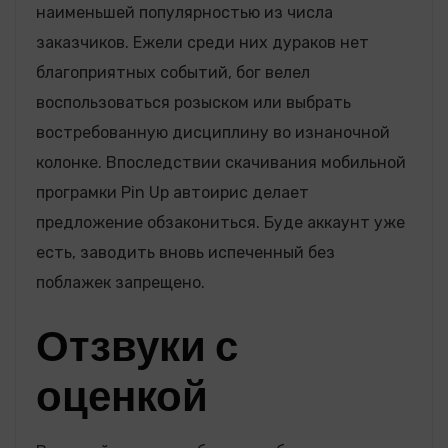
наименьшей популярностью из числа
заказчиков. Ежели среди них дураков нет
благоприятных событий, бог велел
воспользоваться розыском или выбрать
востребованную дисциплину во изнаночной
колонке. Впоследствии скачивания мобильной
програмки Pin Up автоирис делает
предложение обзакониться. Буде аккаунт уже
есть, заводить вновь испеченный без
поблажек запрещено.
Отзвуки с
оценкой