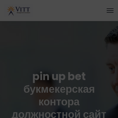
pin up bet
букмекерская
контора
должностной сайт