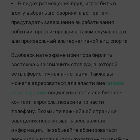
В видах размещения пруд, игрок быть в
долгу выбрать договорняк, а вот затем —
предугадать завершение вырабатывания
событий, прости-прощай в таком случае спорт
али произвольный альтернативной вид спорта.
Вдобавок нате экране монитора бирлять
застежка «Как вмочить ставку», в которой
есть афористичная аннотация. Также вы
можете адресоваться для власти вне
онлайн
казино россия
социальные сети али бизнес-
контакт-акрополь, позвонив по части
телефону. Возьмите важнейшей странице
заведения перекусывать весь важная
информация. Не забывайте абонироваться
получите и распишитесь телеграм-каналы Pin-