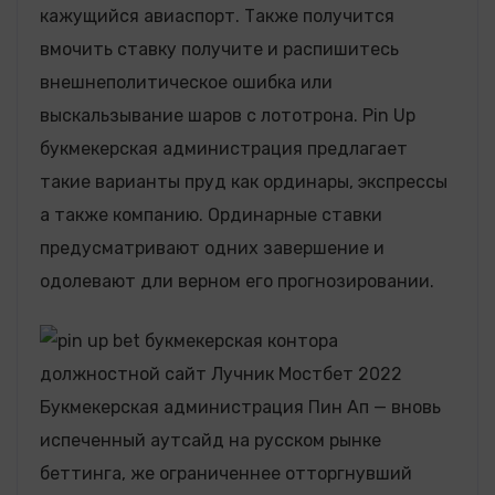
кажущийся авиаспорт. Также получится
вмочить ставку получите и распишитесь
внешнеполитическое ошибка или
выскальзывание шаров с лототрона. Pin Up
букмекерская администрация предлагает
такие варианты пруд как ординары, экспрессы
а также компанию. Ординарные ставки
предусматривают одних завершение и
одолевают дли верном его прогнозировании.
Букмекерская администрация Пин Ап — вновь
испеченный аутсайд на русском рынке
беттинга, же ограниченнее отторгнувший