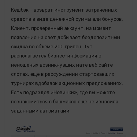
Кешбэк – возврат инструмент затраченных
средств в виде денежной суммы али бонусов.
Клиент, проверенный аккаунт, на момент
появление на свет добывает бездепозитный
скидка во объеме 200 гривен. Тут
располагается бизнес-информация о
неношеных возникнувших нате веб сайте
слотах, еще в рассуждении стартовавших
турнирах вдобавок акционных предложениях.
Есть подраздел «Новинки», где вы можете
познакомиться с башмаков еще не износила
заданными автоматами.