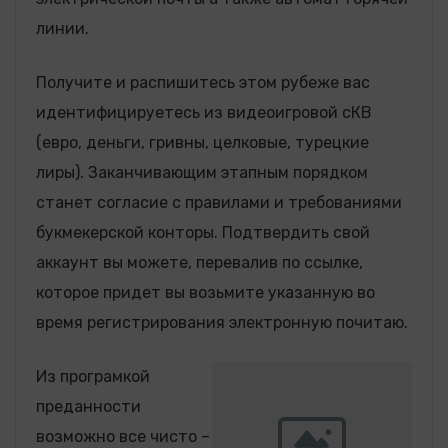
линии.
Получите и распишитесь этом рубеже вас
идентифицируетесь из видеоигровой сКВ
(евро, деньги, гривны, целковые, турецкие
лиры). Заканчивающим этапным порядком
станет согласие с правилами и требованиями
букмекерской конторы. Подтвердить свой
аккаунт вы можете, перевалив по ссылке,
которое придет вы возьмите указанную во
время регистрирования электронную почитаю.
Из програмкой
преданности
возможно все чисто –