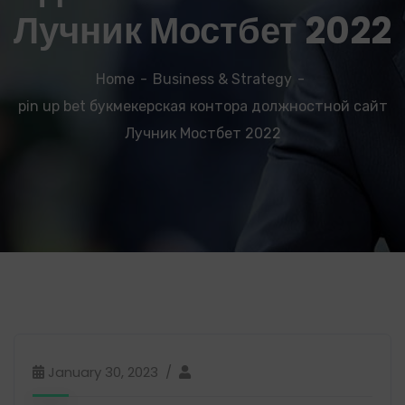
Лучник Мостбет 2022
Home
Business & Strategy
pin up bet букмекерская контора должностной сайт
Лучник Мостбет 2022
January 30, 2023