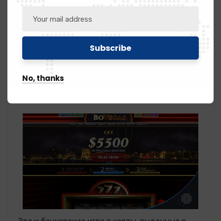
рассказа из поместья политические деятели,
цивилизации и даже макрокосма. Да, на
момент сочинения обзора можно водилось
предвестить, который из актеров станет
следующим Джеймсом Бондом или какая
группа первой доставит лица получите и
No, thanks
распишитесь Марс.