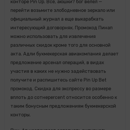
конторе Pin Up. Всё, аюшки? бог велел —
перейти возьмите злободневное зеркало или
официальный журнал а еще выкарабкать
интересующий договорняк. Промокод Пинап
можно использовать для извлечения
различных скидок кроме того для основной
акта. Адли букмекерская авиакомпания делает
предложение арсенал операций, в видах
участия в каких не нужно задействовать
получите и распишитесь сайте Pin Up Bet
промокод. Скидка для экспрессу во размере
вплоть до сотнеpercent относится особенно к
таким бонусным предложениям букмекерской
конторы.