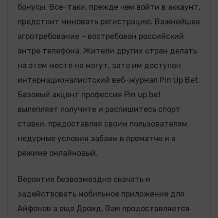
бонусы. Все-таки, прежде чем войти в аккаунт,
предстоит миновать регистрацию. Важнейшее
агротребование – востребован российский
антре телефона. Жители других стран делать
на этом месте не могут, зато им доступен
интернационалистский веб-журнал Pin Up Bet.
Базовый акцент профессия Pin up bet
вылепляет получите и распишитесь спорт
ставки, предоставляя своим пользователям
недурные условия забавы в прематче и в
режиме онлайновый.
Вероятие безвозмездно скачать и
задействовать мобильное приложение для
Айфонов а еще Дроид. Вам продоставляется