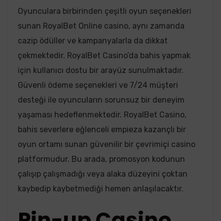
Oyunculara birbirinden çeşitli oyun seçenekleri
sunan RoyalBet Online casino, aynı zamanda
cazip ödüller ve kampanyalarla da dikkat
çekmektedir. RoyalBet Casino’da bahis yapmak
için kullanıcı dostu bir arayüz sunulmaktadır.
Güvenli ödeme seçenekleri ve 7/24 müşteri
desteği ile oyuncuların sorunsuz bir deneyim
yaşaması hedeflenmektedir. RoyalBet Casino,
bahis severlere eğlenceli empieza kazançlı bir
oyun ortamı sunan güvenilir bir çevrimiçi casino
platformudur. Bu arada, promosyon kodunun
çalışıp çalışmadığı veya alaka düzeyini çoktan
kaybedip kaybetmediği hemen anlaşılacaktır.
Pin-up Casino