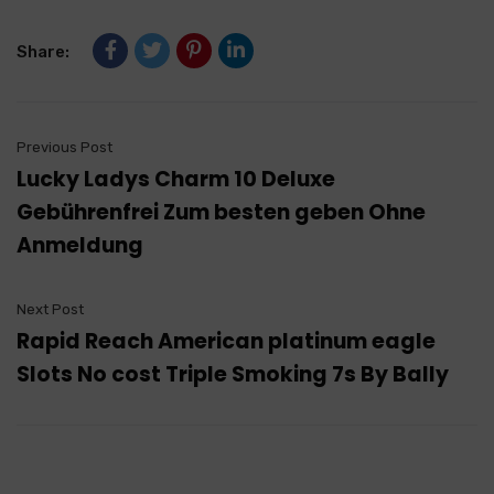
Share:
Previous Post
Lucky Ladys Charm 10 Deluxe
Gebührenfrei Zum besten geben Ohne
Anmeldung
Next Post
Rapid Reach American platinum eagle
Slots No cost Triple Smoking 7s By Bally