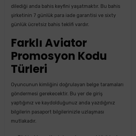
dilediği anda bahis keyfini yaşatmaktır. Bu bahis
şirketinin 7 günlük para iade garantisi ve sixty
günlük ücretsiz bahis teklifi vardır.
Farklı Aviator
Promosyon Kodu
Türleri
Oyuncunun kimliğini doğrulayan belge taramaları
göndermesi gerekecektir. Bu yer de giriş
yaptığınız ve kaydolduğunuz anda yazdığınız
bilgilerin pasaport bilgilerinizle uzlaşması
mutlakadır.