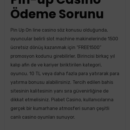
Ödeme Sorunu
Pin Up On line casino söz konusu olduğunda,
oyuncular belirli slot machine makinelerinde 1500
ücretsiz dönüş kazanmak için “FREE1500”
promosyon kodunu girebilirler. Birincisi birkaç yıl
kalıp afin de ve kariyer biriktirilen kategori,
oyuncu. 10 TL veya daha fazla para yatırarak para
yatırma bonusu alabilirsiniz. Tercih edilen bahis
sitesinin kalitesinin yanı sıra güvenirliğine de
dikkat etmelisiniz. Piabet Casino, kullanıcılarına
gerçek bir kumarhane atmosferi sunan çeşitli
canlı casino oyunları sunuyor.