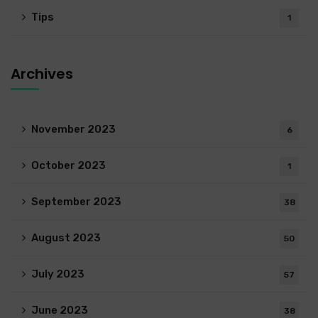
Tips
1
Archives
November 2023
6
October 2023
1
September 2023
38
August 2023
50
July 2023
57
June 2023
38