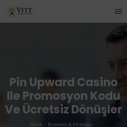
Pin Upward Casino
Ile Promosyon Kodu
Ve Ücretsiz Dönüşler
Home
Business & Strategy