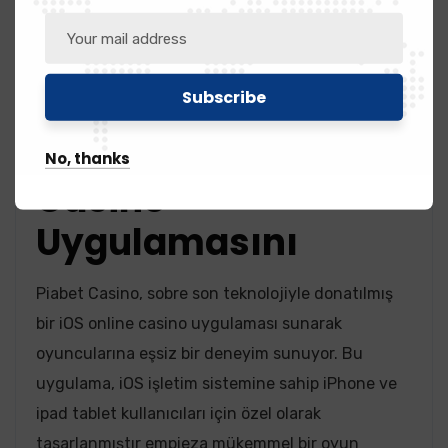
oyuncuları için işleri daha ilginç hale getirmek için
iki kumarhane hoşgeldin bonusu bile sundu.
İleri Teknolojiyle
Donatılmış: Ios
No, thanks
Casino
Uygulamasını
Piabet Casino, sobre son teknolojiyle donatılmış
bir iOS online casino uygulaması sunarak
oyuncularına eşsiz bir deneyim sunuyor. Bu
uygulama, iOS işletim sistemine sahip iPhone ve
ipad tablet kullanıcıları için özel olarak
tasarlanmıştır empieza mükemmel bir oyun