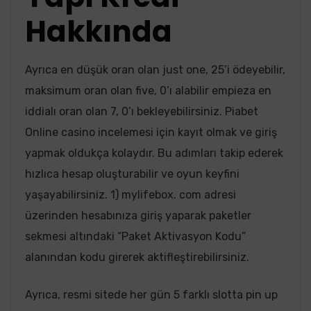
Hakkında
Ayrıca en düşük oran olan just one, 25’i ödeyebilir,
maksimum oran olan five, 0’ı alabilir empieza en
iddialı oran olan 7, 0’ı bekleyebilirsiniz. Piabet
Online casino incelemesi için kayıt olmak ve giriş
yapmak oldukça kolaydır. Bu adımları takip ederek
hızlıca hesap oluşturabilir ve oyun keyfini
yaşayabilirsiniz. 1) mylifebox. com adresi
üzerinden hesabınıza giriş yaparak paketler
sekmesi altındaki “Paket Aktivasyon Kodu”
alanından kodu girerek aktifleştirebilirsiniz.
Ayrıca, resmi sitede her gün 5 farklı slotta pin up