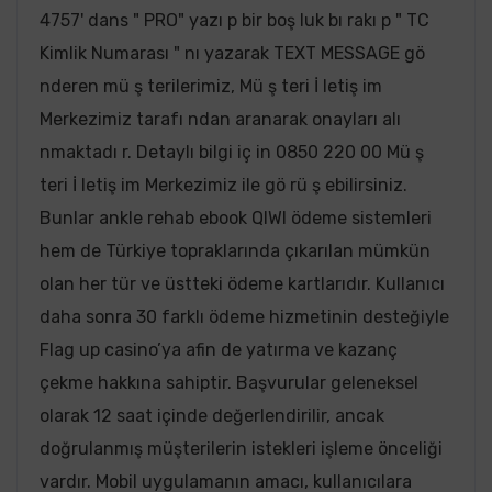
4757' dans " PRO" yazı p bir boş luk bı rakı p " TC
Kimlik Numarası " nı yazarak TEXT MESSAGE gö
nderen mü ş terilerimiz, Mü ş teri İ letiş im
Merkezimiz tarafı ndan aranarak onayları alı
nmaktadı r. Detaylı bilgi iç in 0850 220 00 Mü ş
teri İ letiş im Merkezimiz ile gö rü ş ebilirsiniz.
Bunlar ankle rehab ebook QIWI ödeme sistemleri
hem de Türkiye topraklarında çıkarılan mümkün
olan her tür ve üstteki ödeme kartlarıdır. Kullanıcı
daha sonra 30 farklı ödeme hizmetinin desteğiyle
Flag up casino’ya afin de yatırma ve kazanç
çekme hakkına sahiptir. Başvurular geleneksel
olarak 12 saat içinde değerlendirilir, ancak
doğrulanmış müşterilerin istekleri işleme önceliği
vardır. Mobil uygulamanın amacı, kullanıcılara