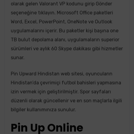
olarak gelen Valorant VP kodunu girip Gönder
seçeneğine tıklayın. Microsoft Office paketleri
Word, Excel, PowerPoint, OneNote ve Outlook
uygulamalarını içerir. Bu paketler kişi başına one
TB bulut depolama alanı, uygulamaların superior
sürümleri ve aylık 60 Skype dakikası gibi hizmetler
sunar.
Pin Upward Hindistan web sitesi, oyuncuların
Hindistan’da çevrimiçi futbol bahisleri yapmasına
izin vermek için geliştirilmiştir. Spor sayfaları
düzenli olarak güncellenir ve en son maçlarla ilgili
bilgiler kullanımınıza sunulur.
Pin Up Online