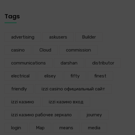
Tags
advertising
askusers
Builder
casino
Cloud
commission
communications
darshan
distributor
electrical
elisey
fifty
finest
friendly
izzi casino официальный сайт
izzi казино
izzi казино вход
izzi казино рабочее зеркало
journey
login
Map
means
media