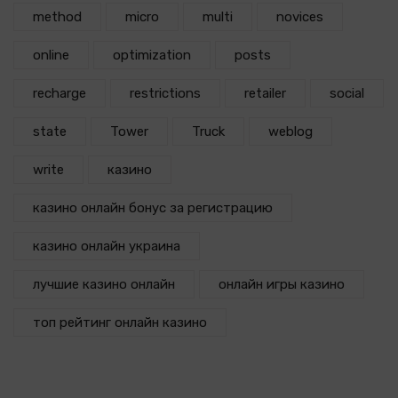
method
micro
multi
novices
online
optimization
posts
recharge
restrictions
retailer
social
state
Tower
Truck
weblog
write
казино
казино онлайн бонус за регистрацию
казино онлайн украина
лучшие казино онлайн
онлайн игры казино
топ рейтинг онлайн казино